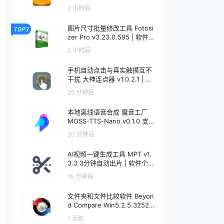
个锤子 | R5092
2 小时后
图片尺寸批量修改工具 Fotosi
TOP3
zer Pro v3.23.0.595 | 软件个
锤子 | R5091
2 小时后
手机自动点击与真实触摸互不
干扰 大神连点器 v1.0.2.1 | 软
件个锤子 | R5090
25 分钟后
本地离线语音合成 魔音工厂
MOSS-TTS-Nano v0.1.0 支
持声音克隆 | 软件个锤子 | R5
20 分钟后
089
AI视频一键生成工具 MPT v1.
3.3 3分钟自动出片 | 软件个锤
子 | R5088
15 分钟后
文件夹和文件比较软件 Beyon
d Compare Win5.2.5.32528
/ Mac5.1.1.31157 | 软件个锤子
1 天前
| R1599