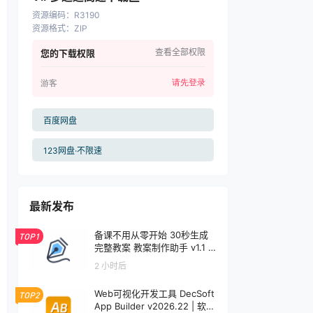
资源编码
：
R3190
资源格式
：
ZIP
查看全部权限
您的下载权限
请先登录
游客
百度网盘
123网盘·不限速
最新发布
备课不用从零开始 30秒生成
TOP1
完整教案 教案制作助手 v1.1 |
软件个锤子 | S1001
2 小时后
Web可视化开发工具 DecSoft
TOP2
App Builder v2026.22 | 软件