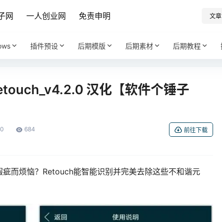
子网
一人创业网
免责申明
文章
ows
插件预设
后期模版
后期素材
后期教程
touch_v4.2.0 汉化【软件个锤子
0
684
前往下载
疵而烦恼？Retouch能智能识别并完美去除这些不和谐元