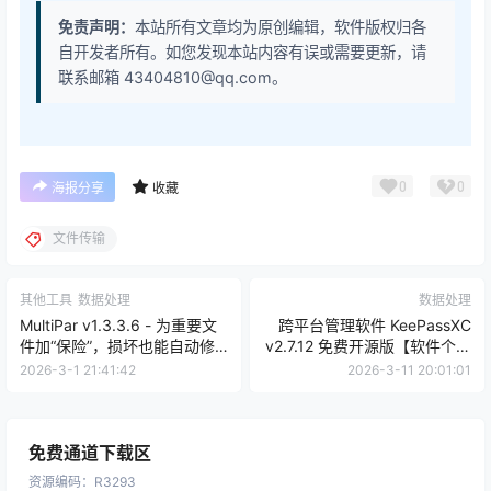
免责声明：
本站所有文章均为原创编辑，软件版权归各
自开发者所有。如您发现本站内容有误或需要更新，请
联系邮箱 43404810@qq.com。
0
0
海报分享
收藏
文件传输
其他工具
数据处理
数据处理
MultiPar v1.3.3.6 - 为重要文
跨平台管理软件 KeePassXC
件加“保险”，损坏也能自动修
v2.7.12 免费开源版【软件个锤
复的数据保护神器【软件个锤
子·R2744】
2026-3-1 21:41:42
2026-3-11 20:01:01
子·R4901】
免费通道下载区
资源编码
：
R3293