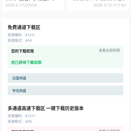
v33.8.5 | 软件个锤子 | R1103
版 | 软件个锤子 | R1053
2026-5-3 12:05:54
2026-5-13 11:11:42
免费通道下载区
资源编码
：
R1311
资源格式
：
APK
查看全部权限
您的下载权限
您已获得下载权限
迅雷网盘
夸克网盘
多通道高速下载区 一键下载历史版本
资源编码
：
R1311
资源格式
：
APK