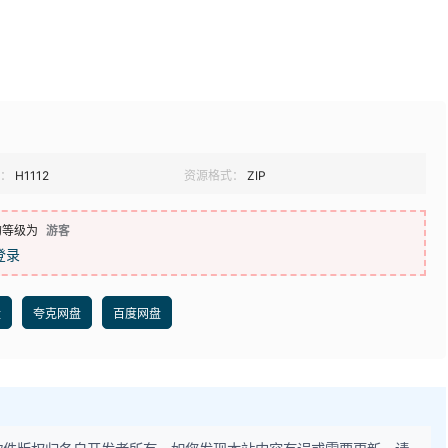
：
H1112
资源格式：
ZIP
的等级为
游客
登录
盘
夸克网盘
百度网盘