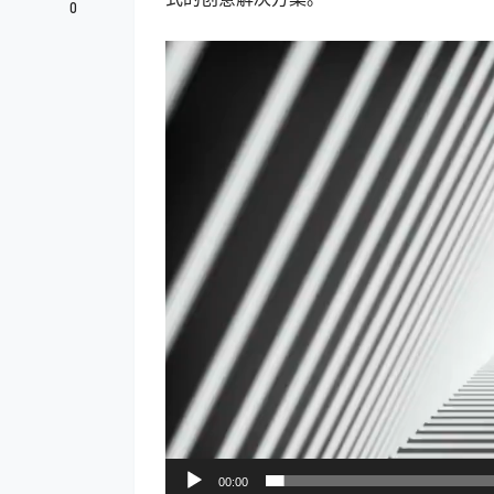
0
视
频
播
放
器
00:00