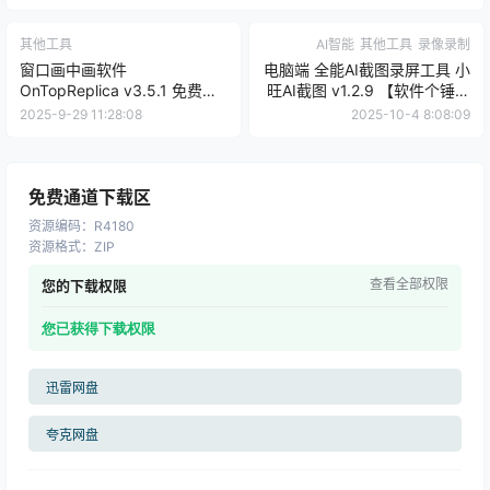
其他工具
AI智能
其他工具
录像录制
窗口画中画软件
电脑端 全能AI截图录屏工具 小
OnTopReplica v3.5.1 免费版
旺AI截图 v1.2.9 【软件个锤子
【软件个锤子·R4531】
·R4045】
2025-9-29 11:28:08
2025-10-4 8:08:09
免费通道下载区
资源编码
：
R4180
资源格式
：
ZIP
查看全部权限
您的下载权限
您已获得下载权限
迅雷网盘
夸克网盘