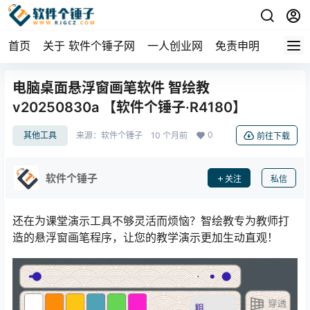
首页
关于 软件个锤子网
一人创业网
免责申明
电脑桌面悬浮窗画笔软件 智绘教
v20250830a 【软件个锤子·R4180】
0
其他工具
来源：
软件个锤子
10 个月前
前往下载
软件个锤子
关注
私信
还在为课堂演示工具不够灵活而烦恼？智绘教专为教师打
造的悬浮窗画笔程序，让您的教学演示更加生动直观！