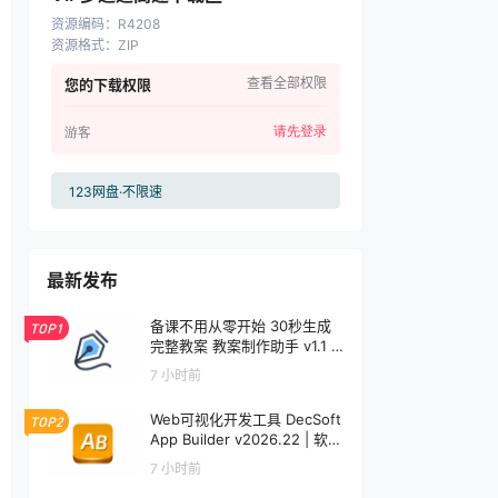
资源编码
：
R4208
资源格式
：
ZIP
查看全部权限
您的下载权限
请先登录
游客
123网盘·不限速
最新发布
备课不用从零开始 30秒生成
TOP1
完整教案 教案制作助手 v1.1 |
软件个锤子 | S1001
7 小时前
Web可视化开发工具 DecSoft
TOP2
App Builder v2026.22 | 软件
个锤子 | R5092
7 小时前