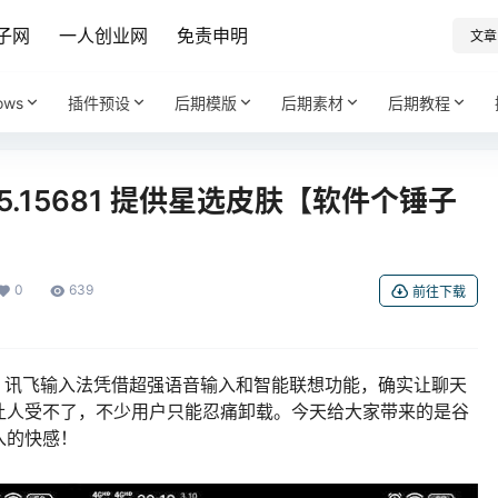
子网
一人创业网
免责申明
文章
ows
插件预设
后期模版
后期素材
后期教程
.5.15681 提供星选皮肤【软件个锤子
0
639
前往下载
器吗？讯飞输入法凭借超强语音输入和智能联想功能，确实让聊天
让人受不了，不少用户只能忍痛卸载。今天给大家带来的是谷
入的快感！