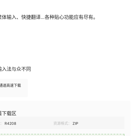
繁体输入、快捷翻译…各种贴心功能应有尽有。
输入法与众不同
多通道高速下载
道下载区
：
R4208
资源格式：
ZIP