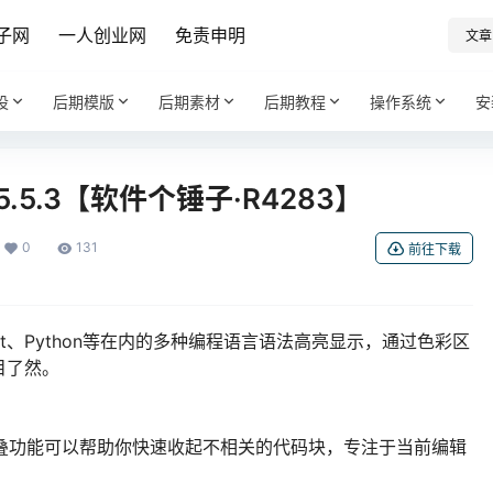
子网
一人创业网
免责申明
文章
设
后期模版
后期素材
后期教程
操作系统
安
15.5.3【软件个锤子·R4283】
0
131
前往下载
Script、Python等在内的多种编程语言语法高亮显示，通过色彩区
目了然。
码折叠功能可以帮助你快速收起不相关的代码块，专注于当前编辑