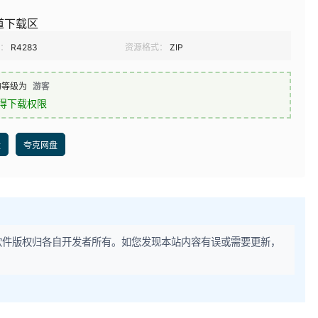
道下载区
：
R4283
资源格式：
ZIP
的等级为
游客
得下载权限
盘
夸克网盘
软件版权归各自开发者所有。如您发现本站内容有误或需要更新，