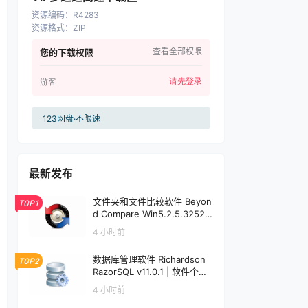
资源编码
：
R4283
资源格式
：
ZIP
查看全部权限
您的下载权限
请先登录
游客
123网盘·不限速
最新发布
文件夹和文件比较软件 Beyon
TOP1
d Compare Win5.2.5.32528
/ Mac5.1.1.31157 | 软件个锤子
4 小时前
| R1599
数据库管理软件 Richardson
TOP2
RazorSQL v11.0.1 | 软件个锤
子 | R1233
4 小时前