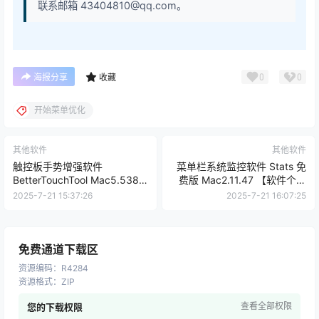
联系邮箱 43404810@qq.com。
0
0
海报分享
收藏
开始菜单优化
其他软件
其他软件
触控板手势增强软件
菜单栏系统监控软件 Stats 免
BetterTouchTool Mac5.538
费版 Mac2.11.47 【软件个锤
【软件个锤子·R4282】
子·R4287】
2025-7-21 15:37:26
2025-7-21 16:07:25
免费通道下载区
资源编码
：
R4284
资源格式
：
ZIP
查看全部权限
您的下载权限