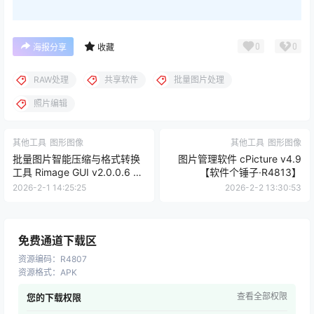
0
0
海报分享
收藏
RAW处理
共享软件
批量图片处理
照片编辑
其他工具
图形图像
其他工具
图形图像
批量图片智能压缩与格式转换
图片管理软件 cPicture v4.9
工具 Rimage GUI v2.0.0.6 开
【软件个锤子·R4813】
源免费版【软件个锤子
2026-2-1 14:25:25
2026-2-2 13:30:53
·R4791】
免费通道下载区
资源编码
：
R4807
资源格式
：
APK
查看全部权限
您的下载权限