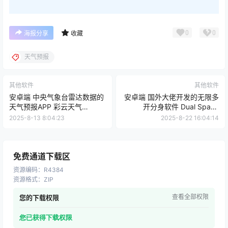
0
0
海报分享
收藏
天气预报
其他软件
其他软件
安卓端 中央气象台雷达数据的
安卓端 国外大佬开发的无限多
天气预报APP 彩云天气
开分身软件 Dual Space
v7.40.1 【软件个锤子
v1.68.0.10 无限制版【软件个
2025-8-13 8:04:23
2025-8-22 16:04:14
·R1723】
锤子·R4418】
免费通道下载区
资源编码
：
R4384
资源格式
：
ZIP
查看全部权限
您的下载权限
您已获得下载权限