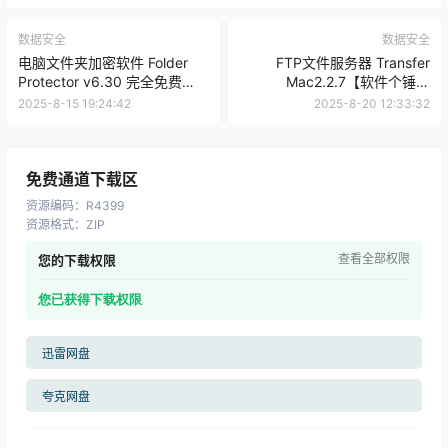
数据安全
数据安全
电脑文件夹加密软件 Folder
FTP文件服务器 Transfer
Protector v6.30 完全免费
Mac2.2.7【软件个锤子
【软件个锤子·R4383】
·R4401】
2025-8-15 19:24:42
2025-8-20 12:33:32
免费通道下载区
资源编码
：
R4399
资源格式
：
ZIP
查看全部权限
您的下载权限
您已获得下载权限
迅雷网盘
夸克网盘