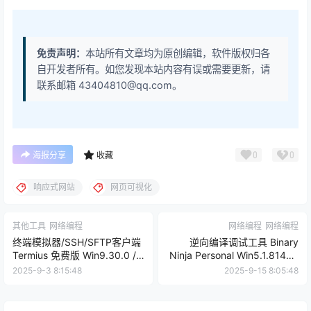
免责声明：
本站所有文章均为原创编辑，软件版权归各
自开发者所有。如您发现本站内容有误或需要更新，请
联系邮箱 43404810@qq.com。
0
0
海报分享
收藏
响应式网站
网页可视化
其他工具
网络编程
网络编程
网络编程
终端模拟器/SSH/SFTP客户端
逆向编译调试工具 Binary
Termius 免费版 Win9.30.0 /
Ninja Personal Win5.1.8140 /
Mac9.30.0【软件个锤子
Mac4.2.6455【软件个锤子
2025-9-3 8:15:48
2025-9-15 8:05:48
·R2765】
·R2692】