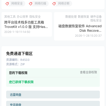
网络安全
网络扫描
网络诊断
其他工具
办公效率
隐私安全
数据处理
数据恢复
硬件设备
隐私安全
跨平台技术栈多功能工具箱
磁盘数据恢复软件 Advanced
TroveKit v1.0.0 版 支持Hash
Disk Recovery
加密JSON格式化二维码生成
2026-1-19 11:14:50
v2.9.1300.18693 版【软件个
【软件个锤子·R4739】
2026-1-28 15:20:37
锤子·R4682】
免费通道下载区
资源编码
：
R4533
资源格式
：
ZIP
查看全部权限
您的下载权限
您已获得下载权限
迅雷网盘
夸克网盘