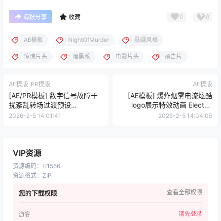
0
0
海报分享
收藏
AE模板
NightOfMurder
悬疑风格
惊悚片头
暗黑系
电影片头
预告片
AE模版
PR模版
AE模版
[AE/PR模板] 数字信号故障干
[AE模板] 爆炸烟雾电流炫酷
扰紊乱转场过渡预设
logo展示特效动画 Electric
Morpheus
Explosion Logo Reveal
2026-2-5 14:01:41
2026-2-5 14:04:05
VIP资源
资源编码
：
H1556
资源格式
：
ZIP
查看全部权限
您的下载权限
请先登录
游客