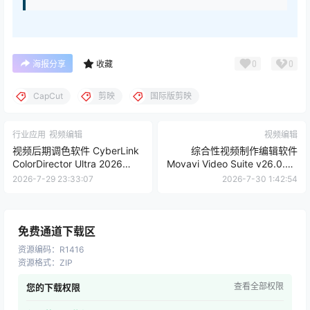
0
0
海报分享
收藏
CapCut
剪映
国际版剪映
行业应用
视频编辑
视频编辑
视频后期调色软件 CyberLink
综合性视频制作编辑软件
ColorDirector Ultra 2026
Movavi Video Suite v26.0.0 |
v14.7.6720.0 | 软件个锤子 |
软件个锤子 | R5086
2026-7-29 23:33:07
2026-7-30 1:42:54
R1404
免费通道下载区
资源编码
：
R1416
资源格式
：
ZIP
查看全部权限
您的下载权限