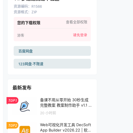
资源编码
：
R1566
资源格式
：
ZIP
查看全部权限
您的下载权限
请先登录
游客
百度网盘
123网盘·不限速
最新发布
备课不用从零开始 30秒生成
TOP1
完整教案 教案制作助手 v1.1 |
软件个锤子 | S1001
20 小时前
Web可视化开发工具 DecSoft
TOP2
App Builder v2026.22 | 软件