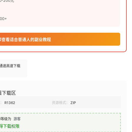
-200元
00+
立即查看适合普通人的副业教程
多通道高速下载
道下载区
：
R1362
资源格式：
ZIP
的等级为
游客
得下载权限