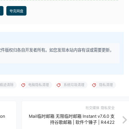
盘
夸克网盘
软件版权归各自开发者所有。如您发现本站内容有误或需要更新，
痕迹清除
电脑隐私清理
系统垃圾清理
隐私清理
社交媒体
隐私安全
ion
Mail临时邮箱 无限临时邮箱 Instant v7.6.0 支
持谷歌邮箱 | 软件个锤子 | R4422