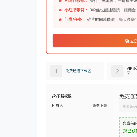
🔥
AI写作接单：
会打字就能做，一篇稿子50
🔥
小红书带货：
0粉丝也能挂链接，赚佣金
🔥
问卷/任务：
碎片时间就能做，每天多赚1
🚀 
VIP
1
2
免费通道下载区
区
免费通
下载权限
所有人：
免费下载
资源编码
您当前
您已获