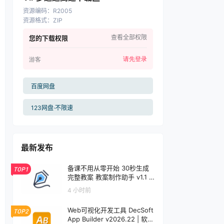
资源编码
：
R2005
资源格式
：
ZIP
查看全部权限
您的下载权限
请先登录
游客
百度网盘
123网盘·不限速
最新发布
备课不用从零开始 30秒生成
TOP1
完整教案 教案制作助手 v1.1 |
软件个锤子 | S1001
4 小时前
Web可视化开发工具 DecSoft
TOP2
App Builder v2026.22 | 软件