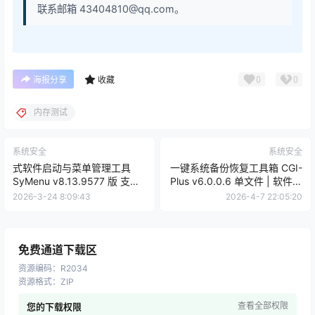
联系邮箱 43404810@qq.com。
0
0
海报分享
收藏
内存测试
系统安全
系统安全
式软件启动与菜单管理工具
一键系统备份恢复工具箱 CGI-
SyMenu v8.13.9577 版 支持
Plus v6.0.0.6 单文件 | 软件个
应用菜单管理与一键启动【软
锤子 | R4126
2026-3-24 8:09:43
2026-4-7 22:05:20
件个锤子·R4701】
免费通道下载区
资源编码
：
R2034
资源格式
：
ZIP
查看全部权限
您的下载权限