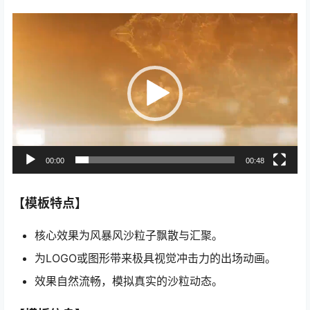
视
频
播
放
器
00:00
00:48
【模板特点】
核心效果为风暴风沙粒子飘散与汇聚。
为LOGO或图形带来极具视觉冲击力的出场动画。
效果自然流畅，模拟真实的沙粒动态。