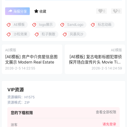
0
0
海报分享
收藏
AE模板
logo展示
SandLogo
标志动画
沙粒效果
粒子飘散
风暴风沙
AE模版
AE模版
[AE模板] 房产中介房屋信息图
[AE模板] 复古电影标题犯罪侦
文展示 Modern Real Estate
探开场白宣传片头 Movie Title
Film Credits
2026-2-5 14:22:55
2026-2-5 14:24:59
VIP资源
资源编码
：
H1575
资源格式
：
ZIP
查看全部权限
您的下载权限
请先登录
游客