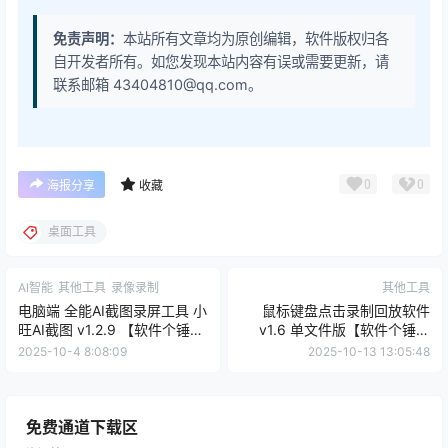
免责声明：
本站所有文章均为原创编辑，软件版权归各
自开发者所有。如您发现本站内容有误或需要更新，请
联系邮箱 43404810@qq.com。
0
0
海报分享
收藏
桌面工具
AI智能
其他工具
录像录制
其他工具
电脑端 全能AI截图录屏工具 小
鼠标键盘点击录制回放软件
旺AI截图 v1.2.9 【软件个锤子
v1.6 单文件版【软件个锤子
·R4045】
·R4542】
2025-10-4 8:08:09
2025-10-13 13:05:48
免费通道下载区