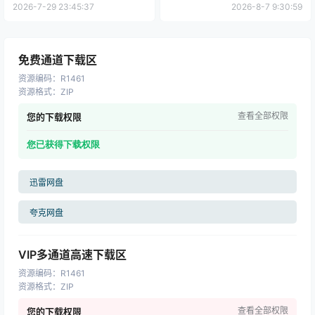
软件个锤子 | R2191
Master v20.5.0 + WinPE | 软
2026-7-29 23:45:37
2026-8-7 9:30:59
件个锤子 | R1456
免费通道下载区
资源编码
：
R1461
资源格式
：
ZIP
查看全部权限
您的下载权限
您已获得下载权限
迅雷网盘
夸克网盘
VIP多通道高速下载区
资源编码
：
R1461
资源格式
：
ZIP
查看全部权限
您的下载权限