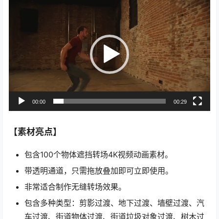
视
频
播
放
器
00:00
00:29
【素材亮点】
包含100个物体遮挡转场4K视频动画素材。
带透明通道，只需拖放叠加即可立即使用。
非常适合制作无缝转场效果。
包含多种类型：剪影过渡、地下过渡、墙壁过渡、汽
车过渡、街道物体过渡、街道垃圾对象过渡、树木过