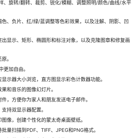
样、旋转/翻转、裁剪、锐化/模糊、调整照明/颜色/曲线/水平
褐色、负片、红/绿/蓝调整等色彩效果，以及注解、阴影、凹
突出显示、矩形、椭圆形和标注对象，以及克隆图章和修复画
还原。
中更加自由。
应显示器大小浏览，直方图显示彩色计数器功能。
效果和音乐的图像幻灯片。
附件，方便你为家人和朋友发送电子邮件。
，支持双显示器配置。
印图像，创建个性化的蒙太奇桌面壁纸。
量扫描到PDF、TIFF、JPEG和PNG格式。