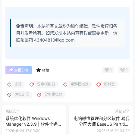
免责声明：
本站所有文章均为原创编辑，软件版权归各
自开发者所有。如您发现本站内容有误或需要更新，请
联系邮箱 43404810@qq.com。
0
0
海报分享
收藏
多开
安卓模拟器
手游模拟器
模拟器
虚拟定位
雷电模拟器
系统安全
系统安全
系统优化软件 Windows
电脑磁盘管理和分区软件 易我
Manager v2.3.9 | 软件个锤子
分区大师 EaseUS Partition
| R1183
Master
2026-6-24 17:00:30
2026-7-5 20:04:59