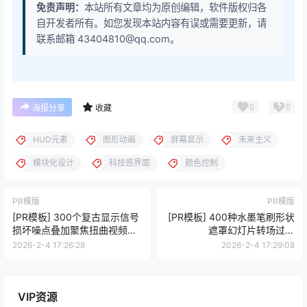
免责声明：
本站所有文章均为原创编辑，软件版权归各
自开发者所有。如您发现本站内容有误或需要更新，请
联系邮箱 43404810@qq.com。
0
0
海报分享
收藏
HUD元素
图形动画
屏幕显示
未来主义
模块化设计
科技感界面
颜色控制
PR模版
PR模版
[PR模板] 300个复古显示信号
[PR模板] 400种水墨笔刷形状
损坏噪点叠加聚焦扭曲视频转
遮罩幻灯片转场过渡
场预设 CRT Transitions
Slideshow Transitions
2026-2-4 17:26:28
2026-2-4 17:29:08
VIP资源