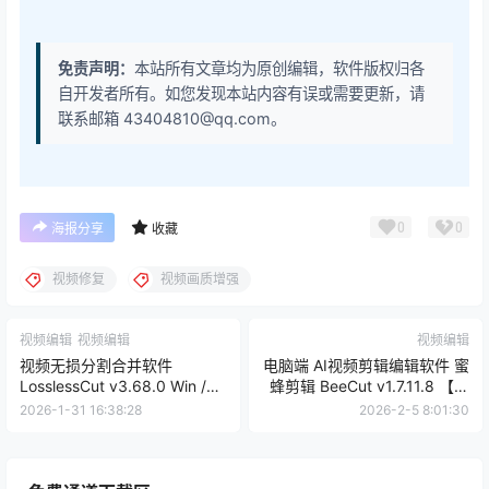
免责声明：
本站所有文章均为原创编辑，软件版权归各
自开发者所有。如您发现本站内容有误或需要更新，请
联系邮箱 43404810@qq.com。
0
0
海报分享
收藏
视频修复
视频画质增强
视频编辑
视频编辑
视频编辑
视频无损分割合并软件
电脑端 AI视频剪辑编辑软件 蜜
LosslessCut v3.68.0 Win /
蜂剪辑 BeeCut v1.7.11.8 【软
Mac / Linux【软件个锤子
件个锤子·R1700】
2026-1-31 16:38:28
2026-2-5 8:01:30
·R1078】