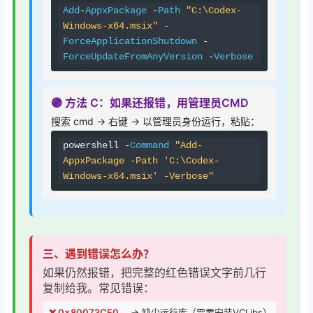
Add
-
AppxPackage
-
Path
"C:\Codex-
Windows-x64.msix"
-
ForceApplicationShutdown
-
ForceUpdateFromAnyVersion
-
Verbose
🟣 方法 C：如果还报错，用管理员CMD
搜索 cmd → 右键 → 以管理员身份运行，粘贴：
powershell 
-
Command
"Add-
AppxPackage -Path 'C:\Codex-
Windows-x64.msix' -Verbose"
三、遇到错误怎么办？
如果仍然报错，把完整的红色错误文字前几行
复制给我。常见错误：
❌ 0x80073CF0
→ 缺少运行库（需要安装VCLibs）