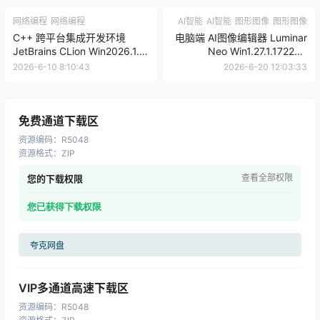
网络编程
网络编程
AI智能
AI智能
图形图像
图形图像
C++ 跨平台集成开发环境
电脑端 AI图像编辑器 Luminar
JetBrains CLion Win2026.1.2
Neo Win1.27.1.17225 /
/ Mac2025.2.2 | 软件个锤子 |
Mac1.24.7.20514 | 软件个锤
2026-6-10 8:10:43
2026-6-20 12:03:33
R1509
子 | R2134
免费通道下载区
资源编码
：
R5048
资源格式
：
ZIP
查看全部权限
您的下载权限
您已获得下载权限
夸克网盘
VIP多通道高速下载区
资源编码
：
R5048