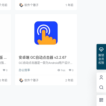
类型，
本 支持格式化文本和特殊字符 大幅减少重
 个月前
软件个锤子
1 年前
作等。
复打字时间 ⚡ 快捷命令 一键执行复杂操作
系统性
序列 自定义启动程序/文件/网站 支持条件判
与管
断和变量 🖱️ 手势控制 通过鼠标手势快速操
动，支
作 自定义手势对应功能 提高操作效率 应用
场景 办公自动化 自动填…
解锁
版 聚
安卓端 GC自动点击器 v2.2.67
会员
权限
的强大
GC自动点击器是一款为Android用户设计的
开发的
高效自动点击应用，它通过无障碍服务实现
0
办公效率
944
0
动任
操作，无需root权限即可使用。这款应用极
OCR
大地简化了重复性操作，比如自动点击和滑
涵盖了
动，是提高工作和娱乐效率的理想选择。 功
2 年前
软件个锤子
2 年前
理常
能亮点 界面自定义：支持自定义操作界面，
度。因
包括图标和菜单尺寸，确保在各种设备上均
、自
有良好体验。 脚本管理：易于管理的脚本系
盘、鼠
统，允许用户保存和调用各种场景下的操作
一切机
脚本，支持复杂任务的高效执行。 应用适
配…