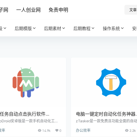
子网
一人创业网
免责申明
文章
设
后期模版
后期素材
后期教程
操作系统
安
任务自动点击执行软件
电脑一键定时自动化任务神器
roDroid v5.63.11 | 软件个锤
zTasker v2.3.8 打工人必备
roDroid安卓版是一款手机自动化工
zTasker是一款免费且功能全面的自
能帮你自动执行重复操作，比如定时开
务管理工具，专为Windows 7至Windo
 R1287
【软件个锤子·R1301】
效率
14.9k
0
办公效率
2.2k
iFi、连接蓝牙后自动打开音乐、收到特
1用户设计，支持通过定时、热键或特
信自动回复等，省时又省力。 ▲ 软件
件触发执行多种自动化任务。 核心功能