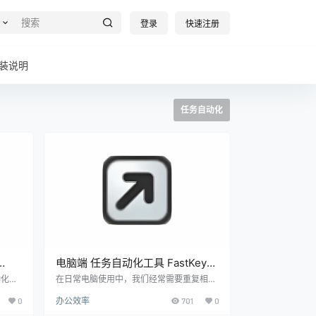
登录
快速注册
装说明
任务自动化
电脑端 任务自动化工具 FastKeys
神器
v6.03 【软件个锤子·R3185】
动化任
在日常电脑使用中，我们经常需要重复相同
ws 1
的操作。FastKeys将这些繁琐的过程自动
0
办公效率
701
0
定条
化，让您专注于真正重要的工作。 核心功能
 广
📝 文本扩展功能 通过缩写快速输入常用文