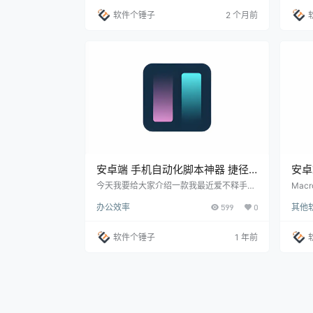
FC功能的安卓手机用户。 ▲ 软件主界面截
主界
软件个锤子
2 个月前
图 手机有NFC功能，但平时都怎么用？ 买
这些
了个NFC标签卡片，想把自己的WiFi信息写
惯：
进去，朋友来了碰一下就能连网，结果发现
来再
手机系统自带的NFC功能只支持刷卡支付，
响；
写标签？不好意思，不支持…
动回
安卓端 手机自动化脚本神器 捷径
安卓
助手 做任务神器，解封双手，效率
Mac
今天我要给大家介绍一款我最近爱不释手的
Mac
应用——捷径助手。如果你也想让你的手机
和配
翻翻【软件个锤子·R3017】
子·R
办公效率
599
0
其他
更智能、更高效，那这款应用绝对是你的不
逻辑
二选择！它不仅能帮你提高效率，还让每个
地提
操作都变得轻松有趣，一旦用上，你就再也
活场景
软件个锤子
1 年前
离不开它了！ 自动化脚本，让任务更简单
时自
捷径助手的最大亮点就是它的自动化脚本。
智能
你可以通过它把日常的高频操作，变成一键
复：
完成的事。比如说，每次拨打常用联系人电
传入
话，或者常看的网页，捷径助手都能帮你自
示：
动完成，省时又省力…