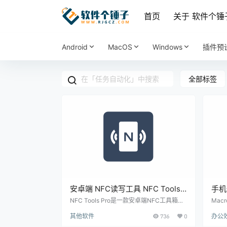
首页
关于 软件个锤
Android
MacOS
Windows
插件预
全部标签
安卓端 NFC读写工具 NFC Tools
手机
Pro v9.3 | 软件个锤子 | R5031
Mac
NFC Tools Pro是一款安卓端NFC工具箱，
Mac
支持读取和写入NFC标签、复制标签、设置
具，
子 |
其他软件
736
0
办公
密码、自动化设备任务，可添加文本、网
关W
址、联系人、WiFi信息等内容，适合拥有N
定短