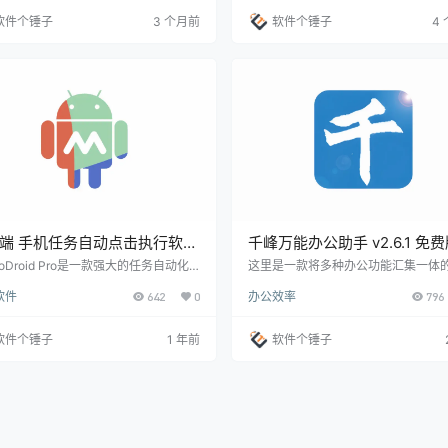
面截图 每天睡前关WiFi、早起连蓝牙？
泛的任务类型：支持超过100种任务
软件个锤子
3 个月前
软件个锤子
4
事手机能自己干 你是不是也有这种习
包括系统命令、多媒体控制、网络操
每天晚上睡觉前手动关掉WiFi，早上起
灵活的触发条件：包括时间、日期、
打开；或者一上车就打开蓝牙连车载音
能指标等50多种触发条件。 任务编辑
又或者收到某个号码的短信后，总得手
理：任务列表可自由编辑、排列和移
一条固定内容。这些操作一天重复几…
持任务执行日志，帮助用户详细…
端 手机任务自动点击执行软件
千峰万能办公助手 v2.6.1 免费
roDroid v5.48.13 【软件个锤
合了40种实用工具
roDroid Pro是一款强大的任务自动化
这里是一款将多种办公功能汇集一体
置应用，以其直观的用户界面和清晰的
工具——千峰办公助手。由52pj大佬
1287】
软件
642
0
办公效率
796
指导，让设置过程变得简单直观，极大
这款软件，包含了七大核心模块：自
升了应用的可用性和易用性。 智能化生
务、系统工具、文件工具、PDF工具、
 Wi-Fi智能控制：启动特定应用程序
图文识别、文字处理以及电子表格，
软件个锤子
1 年前
软件个锤子
动打开Wi-Fi，关闭应用时再次关闭，
40项实用功能。它旨在通过自动化处
管理您的网络连接。 位置信息自动回
规操作，极大地提升办公效率和舒适
发送您当前的位置信息，自动响应特定
其强大的功能与便利性 主要功能： 一
短信，让沟通更便捷。 电源按钮时间显
动任务 零代码，零脚本，轻松录制键
通过电源按钮快速查看时间，无…
标动作，无限重复运行。释放双手，
械、重复的…