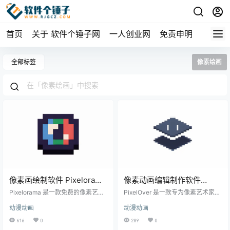
首页
关于 软件个锤子网
一人创业网
免责申明
全部标签
像素绘画
像素画绘制软件 Pixelorama
像素动画编辑制作软件
官方免费版 Win1.1.5 /
PixelOver v0.17.1 【软件个
Pixelorama 是一款免费的像素艺术
PixelOver 是一款专为像素艺术家设
Mac1.1.5【软件个锤子
创作工具，功能丰富且操作直观，
锤子·R2839】
计的工具，提供各种面向像素艺术
动漫动画
动漫动画
专为像素艺术创作者设计。不论你
的滤镜，包括抖动和索引，以及实
·R1692】
是为游戏开发绘制素材，还是为个
时动画工具，例如关键帧动画和带
616
0
289
0
人艺术项目创作像素图，Pixeloram
有像素艺术重采样器的骨骼绑定，