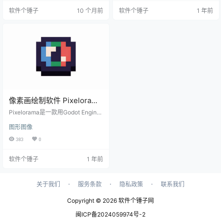
a 都能帮助你轻松实现创意。它支持
确保您的动画保持像素完美的外
软件个锤子
10 个月前
软件个锤子
1 年前
多图层操作和多种格式的导入导
观。无论是快速制作准确的草图草
出，非常适合像素艺术爱好者和游
稿，还是为像素艺术制作动画，Pix
戏开发者使用。 Pixelorama 特色功
elOver 都能满足您的需求。 核心功
能 多样化绘画工具 提供铅笔、橡
能 调整：实时色彩调整，让您的作
皮、填充桶、亮/暗调工具、颜色选
品更加生动。 指数：生成或导入调
择器和矩形选择等6种工具，用…
色板并对其进行管理，方便色彩搭
配。 线：像…
像素画绘制软件 Pixelorama
v1.0.4 免费版【软件个锤子
Pixelorama是一款用Godot Engine
·R1692】
GDScript开发的免费开源2D精灵编
图形图像
辑器，适合像素艺术创作。虽然Pix
elorama仍在持续开发中，功能可能
383
0
还有待完善，UI也可能需要进一步
优化，但它已经具备了许多强大的
软件个锤子
1 年前
特性。 软件特色 多样化工具选择：
Pixelorama提供6种工具：铅笔、橡
皮、填充桶、变亮/变暗、颜色选择
器和矩形选择器，用户可以自定义
·
·
·
关于我们
服务条款
隐私政策
联系我们
它们与鼠标左右键的映射。 个性化
鼠…
Copyright © 2026
软件个锤子网
闽ICP备2024059974号-2