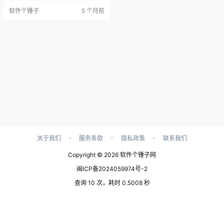
计算建筑材料用量，让设计工作更
软件个锤子
5 个月前
加高效精准。 主要功能亮点 1. 简洁
直观的用户界面 CSI SAFE 的界面设
计简单明了，操作逻辑清晰，即便
是新手也能迅速上手。功能布局合
理，支持言切换，满足全球用户的
需求。 2. 灵活的建模能力 软件提供
多…
·
·
·
关于我们
服务条款
隐私政策
联系我们
Copyright © 2026
软件个锤子网
闽ICP备2024059974号-2
查询 10 次，耗时 0.5008 秒