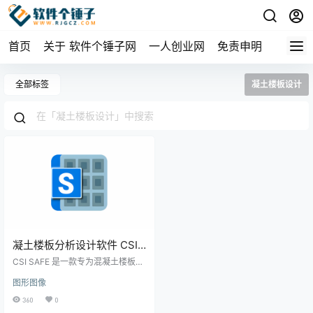
首页
关于 软件个锤子网
一人创业网
免责申明
全部标签
凝土楼板设计
凝土楼板分析设计软件 CSI
SAFE v23.2.0.3523 【软件
CSI SAFE 是一款专为混凝土楼板分
个锤子·R1292】
析和设计而生的高效工具。无论是
图形图像
简单的楼板设计，还是复杂形状和
厚度的基础分析，这款软件都能从
360
0
容应对。此外，它还能帮助工程师