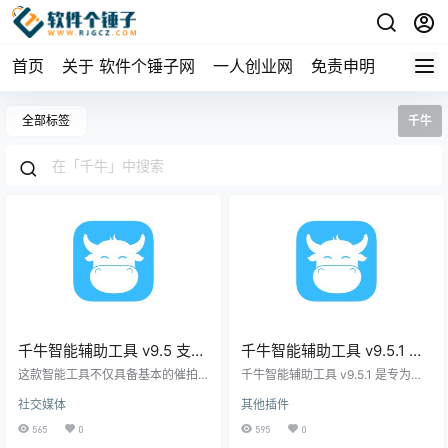
首页
关于 软件个锤子网
一人创业网
免责申明
全部标签
千牛
千牛智能辅助工具 v9.5 支持
千牛智能辅助工具 v9.5.1 支
催拍、催付和自动发货等
持催拍、催付和自动发货等
这款智能工具不仅具备基本的催拍
千牛智能辅助工具 v9.5.1 是专为淘
【软件个锤子·R1444】
和催付功能，帮助卖家提升交易完
宝卖家打造的高效管理软件，旨在
社交媒体
其他插件
成率，还支持自动发货功能，让日
提高店铺运营效率和客户满意度。
常的物流处理流程更加轻松、便
这款工具不仅支持基本的催拍和催
565
0
595
0
捷。更值得一提的是，千牛智能辅
付功能，帮助商家提高交易成功