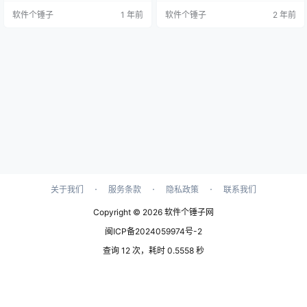
助工具 v9.5 集成了自有 API，能够
率，还能实现自动发货，极大地简
软件个锤子
1 年前
软件个锤子
2 年前
实现自动回复客户咨询，无论何时
化了日常的物流处理流程。更引人
都能及时与客户保持互动，大幅提
注目的是，千牛智能辅助工具 v9.5.1
升客户体验。 多功能支持，淘宝店
还集成了自有 API，能够实现自动回
铺管理的得力助手 千牛智能辅助工
复客户咨询，确保无时差地与客户
具功能全面，设计细致，成为淘宝
保持互动，增强客户服务体验。 这
卖家管理店铺的好帮手，帮助商家
款工具的全面功能设计，使其成为
轻松优化客户服务，提升运营…
淘宝卖家不…
·
·
·
关于我们
服务条款
隐私政策
联系我们
Copyright © 2026
软件个锤子网
闽ICP备2024059974号-2
查询 12 次，耗时 0.5558 秒