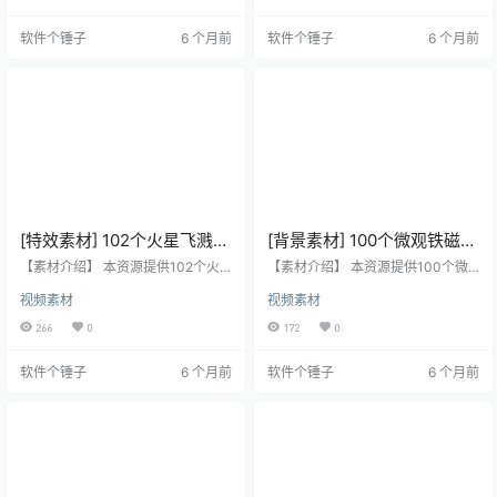
件的模糊是基于图层运动而生成
直接在各类后期软件中通过混合模
的，支持多种运动动画，也可用于
式去黑底叠加使用。 【素材亮点】
软件个锤子
6 个月前
软件个锤子
6 个月前
调节层上使用。 卡通动态模糊拖尾
包含102个高质量的真实火焰燃烧动
特效 CartoonMoblur 【核心功能】
画。 分辨率高达4096×2304（4
为图形添加卡通风格的运动模糊拖
K），确保画面细节。 专为VFX特效
尾效果 模糊效果基于图层运动生成
合成、转场和背景设计。 无Alpha通
支持多种运动动画 可在调节层上使
道，但可通过修改混合模式轻松去
用 【插件兼容性】 ✅ …
黑底，实现透明叠加。 【素材信
息…
[特效素材] 102个火星飞溅发
[背景素材] 100个微观铁磁流
光火花粒子4K视频
体4K视频动画 BusyBoxx
【素材介绍】 本资源提供102个火
【素材介绍】 本资源提供100个微
BusyBoxx V04 Sizzling
星飞溅发光火花粒子动画的4K高清
V20 Ferro Fluids
观铁磁流体动画的4K高清视频素
视频素材
视频素材
视频素材，适用于VFX特效合成、画
材，适合用作动态背景，可直接在
Sparks
面叠加或作为背景元素，可直接在
各类后期软件中通过混合模式去黑
266
0
172
0
各类后期软件中通过混合模式去黑
底叠加使用。 【素材亮点】 包含10
底叠加使用。 【素材亮点】 包含10
0个高质量的微观铁磁流体动画。 分
软件个锤子
6 个月前
软件个锤子
6 个月前
2个高质量的火星飞溅与发光火花粒
辨率高达4096×2304（4K），细
子动画。 分辨率高达4096×2304
节丰富。 设计用于动态背景，营造
（4K），细节清晰。 适用于VFX特
科技感或抽象视觉氛围。 无Alpha通
效合成、画面元素叠加或动态背
道，但可通过修改混合模式轻松去
景。 无Alpha通道，但可通过修改混
黑底，实现透明叠加。 【素材信
合模式轻松去黑底，实现透明叠
息】 ✅ 素材格式：.MP4视频 ✅ …
加。…