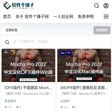
首页
关于 软件个锤子网
一人创业网
免责申明
全部标签
后期制作
[OFX插件] 平面跟踪 Mocha
[AE/PR插件] 摄像机反求跟
Pro 2022 v9.5.6 汉化版 支
踪 Mocha Pro 2022 v9.5.1
【插件介绍】 Mocha pro 2022是由
【插件介绍】 Mocha Pro是用于VF
持Win
Boris公司推出的一款功能强大的视
汉化版 支持Mac
X视觉特效和后期制作强大的平面跟
其他插件
AE插件
觉效果和后期制作的平面跟踪工
踪软件工具。具有GPU加速的跟踪
具。具有GPU加速的跟踪和对象去
和对象去除功能，具有边缘捕捉功
198
0
265
0
除功能，具有边缘捕捉功能的高级
能的高级遮罩，稳定功能，镜头校