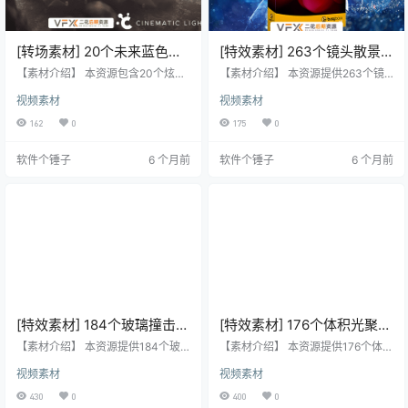
[转场素材] 20个未来蓝色光
[特效素材] 263个镜头散景
闪烁过渡转场素材 Blue
彩色光斑闪烁炫光叠加动画
【素材介绍】 本资源包含20个炫酷
【素材介绍】 本资源提供263个镜
Future Transitions
的科技蓝光闪烁过渡转场视频素
BusyBoxx V15 Bokeh
头散景彩色光斑闪烁炫光叠加动画
视频素材
视频素材
材，可为影片添加未来科技的氛围
的4K视频素材，适用于VFX特效合
Beauty
效果，轻松拖放即可使用，兼容各
成、画面叠加或背景制作，可通过
162
0
175
0
类视频编辑软件。 【素材亮点】 包
修改混合模式实现透明叠加效果。
含20个炫酷的科技蓝光闪烁过渡转
【素材亮点】 包含263个镜头散景
软件个锤子
6 个月前
软件个锤子
6 个月前
场视频素材。 可为影片添加未来科
彩色光斑闪烁炫光叠加动画视频素
技的氛围效果，视觉效果非常炫
材。 适用于VFX特效合成、画面叠
酷。 操作简便，轻松拖放即可使
加或背景中使用，为视频增添梦
用。 兼容各类主流视频编辑软件。
幻、浪漫或时尚的视觉效果。 无Alp
【素材信息】 ✅ 素材格式：.MOV
ha通道，但可通过修改混合模式去
✅ 分辨率：4K ✅ 素材数量：20个
黑底，实现透明叠加使用。 【素材
✅ 文件大…
信息】 ✅ 素…
[特效素材] 184个玻璃撞击炸
[特效素材] 176个体积光聚光
裂破碎动画 BusyBoxx V13
灯光线照射动画 BusyBoxx
【素材介绍】 本资源提供184个玻
【素材介绍】 本资源提供176个体积
Glass Breaks
璃撞击、炸裂、破碎动画的4K视频
V18 Rays of Light
光、聚光灯、光线照射动画的4K视
视频素材
视频素材
素材，适用于VFX特效合成、画面叠
频素材，适用于VFX特效合成、画面
加或背景制作，可通过修改混合模
叠加或背景制作，可通过修改混合
430
0
400
0
式实现透明叠加效果。 【素材亮
模式实现透明叠加效果。 【素材亮