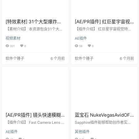
[特效素材] 31个大型爆炸浓
[AE/PR插件] 红巨星宇宙视
烟4K视频 30 Massive VFX
觉特效插件 Universe v6.0.1
【素材介绍】 本资源包含31个大型
【插件介绍】 红巨星宇宙视觉特效
Explosions Pack 带透明通
爆炸浓烟特效合成动画，采用4K分
汉化版 支持Win系统
插件 Universe 是一个专为编辑师和
视频素材
AE插件
辨率并自带透明通道，专为爆炸场
运动图形艺术家设计的庞大插件
道
景的VFX模拟与合成设计，使用便
集，汇集了89个GPU加速插件，涵
331
0
58
0
捷。 【素材亮点】 包含31个高质量
盖视频转场和各类视觉效果。Unive
的大型爆炸浓烟特效动画。 分辨率
rse 6 新增了模糊、风格化、过渡工
软件个锤子
6 个月前
软件个锤子
6 个月前
高达4096×4096（4K），画面震
具及70多个新预设，能以创造性和
撼。 自带Alpha透明通道，可直接叠
直观的方式快速提升项目质量。
加合成，无需去黑。 专为模拟真实
【核心功能】 包含九大分类共97个
爆炸场景的VFX特效合成设计。
插件，每个插件提供多种预设。 分
【素材信息】 ✅ 素材格式：.mov视
类包括：运动图形、风格化、字
频 ✅ 分辨率：4096×…
幕、发生器、实用程序、模糊、辉
光、…
[AE/PR插件] 镜头快速模糊
蓝宝石 NukeVegasAvidOFX
虚焦特效 Fast Camera Lens
视觉特效插件 BorisFX
【插件介绍】 Fast Camera Lens Bl
Sapphire插件能够帮助创作者实现
Blur v5.2.1 汉化版 支持
ur 是一款能够快速制作逼真摄像机
Sapphire 2024.53 Win /
任何主机原生效果工具都无法达到
AE插件
其他插件
镜头模糊与虚焦特效的插件。它渲
的惊艳有机视觉效果。这款插件以
Win/Mac
Mac 【软件个锤子·R4548】
染速度快，支持调整多种参数，并
其独特的艺术表现力，为影视后期