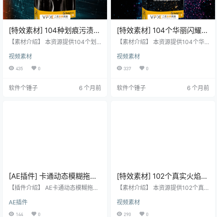
[特效素材] 104种划痕污渍刮
[特效素材] 104个华丽闪耀发
伤损坏叠加特效合成动画4K
光金粉粒子动画4K视频
【素材介绍】 本资源提供104个划
【素材介绍】 本资源提供104个华
视频 BusyBoxx –
痕污渍刮伤损坏叠加特效合成动画
BusyBoxx V09 Glitter Glitz
丽闪耀发光金粉粒子动画的4K高清
视频素材
视频素材
的4K高清视频素材，素材没有透明
视频素材，适用于VFX特效合成、画
ScratchFX
通道，可修改混合模式（如滤色/屏
面叠加或背景中使用。 【素材亮
435
0
337
0
幕）即可与您的视频素材叠加使
点】 包含104个高质量华丽闪耀发
用。 【素材亮点】 包含104种高质
光金粉粒子动画。 分辨率高达4096
软件个锤子
6 个月前
软件个锤子
6 个月前
量的划痕、污渍、刮伤、损坏叠加
×2304（4K），确保画面细节。 专
特效动画。 分辨率高达4096×230
为VFX特效合成、画面叠加或背景设
4（4K），确保画面细节。 专为特
计。 无透明通道，但可通过修改混
效合成与画面叠加设计，营造老
合模式去黑底，实现透明叠加。
旧、损坏或特殊质感。 无透明通
【素材信息】 ✅ 素材格式：.MP4视
道，但可通过修改混合模式（如滤
频 ✅ 分辨率：4096×2…
色/屏幕）轻松叠加…
[AE插件] 卡通动态模糊拖尾
[特效素材] 102个真实火焰燃
特效 CartoonMoblur v1.6.3
烧4K视频 Fire Power VFX
【插件介绍】 AE卡通动态模糊拖尾
【素材介绍】 本资源提供102个真
汉化版 支持Win/Mac
特效插件 CartoonMoblur 可以给图
Elements
实火焰燃烧动画的4K高清视频素
AE插件
视频素材
形添加卡通风格的运动模糊拖尾效
材，专为VFX特效合成设计，适用于
果，是制作MG动画不错的选择；插
创建转场、增强背景视觉效果，可
144
0
290
0