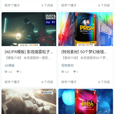
遮罩，稳定功能，镜头校准，3D摄
准，3D摄像头求解器，立体360/V
软件个锤子
5 个月前
软件个锤子
5 个月前
像头求解器，立体360/VR支持等。
R支持等。 【核心功能】 具有GPU
【核心功能】 具有GPU加速的跟踪
加速的跟踪和对象去除功能。 具有
和对象去除功能。 具有边缘捕捉功
边缘捕捉功能的高级遮罩。 稳定功
能的高级遮罩。 稳定功能，镜头校
能，镜头校准，3D摄像头求解器。
准，3D摄像头求解器。 立体360/V
立体360/VR支持。 【插件兼容性】
R支持。 【插件兼容性…
✅ 支持系统：Mac苹果…
[AE/PR模板] 影视烟雾粒子
[特效素材] 50个梦幻棱镜折
叠加特效素材 Premium
射真实光效动画 BusyBoxx
【模板介绍】 本资源提供一套影视
【素材介绍】 本资源提供50个梦幻
Overlays Dust & Smoke
级烟雾粒子叠加特效素材模板，专
V67 Prism Refractions
棱镜折射真实光效动画4K视频素
AE模版
视频素材
为视频后期制作设计，可用于增强
材，专为视频项目设计，可为镜头
画面氛围、添加细节或创造独特的
增添更多动感和乐趣。 【素材亮
248
0
465
0
视觉效果。 【模板特点】 包含高质
点】 包含50个梦幻棱镜折射真实光
量的影视烟雾与粒子叠加特效素
效动画4K视频素材。 为您的视频项
软件个锤子
6 个月前
软件个锤子
6 个月前
材。 专为视频后期制作设计，用于
目设计的真实棱镜光效。 让镜头增
增强画面氛围与细节。 模板修改简
添更多动感和乐趣。 素材没有透明
单，易于使用。 【模板信息】 ✅ 支
通道，可修改混合模式即可与你的
持软件：After Effects CC 2019 或
视频素材叠加使用。 【素材信息】
更高 / Premiere Pro CC 2021 或更
✅ 素材格式：.mp4视频 ✅ 分辨率：
高 ✅…
4096×2304 (4K) ✅ 帧速率…