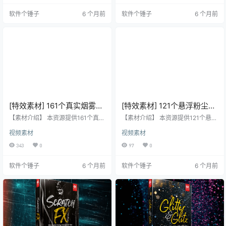
点】 包含184个玻璃撞击、炸裂、
点】 包含176个体积光、聚光灯、光
软件个锤子
6 个月前
软件个锤子
6 个月前
破碎动画视频素材。 适用于VFX特
线照射动画视频素材。 适用于VFX
效合成、画面叠加或背景中使用，
特效合成、画面叠加或背景中使
为视频增添冲击力与破坏感。 无Alp
用，为视频增添光影氛围与视觉冲
ha通道，但可通过修改混合模式去
击力。 无Alpha通道，但可通过修改
黑底，实现透明叠加使用。 【素材
混合模式去黑底，实现透明叠加使
信息】 ✅ 素材格式：.MP4视频 ✅
用。 【素材信息】 ✅ 素材格式：.M
分…
P…
[特效素材] 161个真实烟雾特
[特效素材] 121个悬浮粉尘粒
效合成叠加动画 STUDIO
颗灰尘粒子动画4K视频
【素材介绍】 本资源提供161个真实
【素材介绍】 本资源提供121个悬浮
SMOKE
烟雾特效合成叠加动画的4K视频素
BusyBoxx V14 Light
粉尘粒颗灰尘粒子动画的4K高清视
视频素材
视频素材
材，专为视频项目设计，可为镜头
频素材，适用于VFX特效合成、画面
Dusting
增添动感与乐趣。素材无透明通
叠加或背景中使用。 【素材亮点】
343
0
97
0
道，通过修改混合模式即可与您的
包含121个高质量的悬浮粉尘、灰尘
视频素材叠加使用。 【素材亮点】
粒子动画。 分辨率高达4096×230
软件个锤子
6 个月前
软件个锤子
6 个月前
包含161个高质量的真实烟雾特效动
4（4K），确保画面细节。 专为VF
画视频素材。 专为视频项目设计，
X特效合成、画面叠加或背景设计。
能为镜头增添更多动感和乐趣。 无
无透明通道，但可通过修改混合模
透明通道，但可通过修改混合模式
式去黑底，实现透明叠加。 【素材
轻松实现与视频素材的叠加合成。
信息】 ✅ 素材格式：.MP4视频 ✅
【素材信息】 ✅ 素材格式：.mov视
分辨率：4096×2…
频 ✅ 分辨…