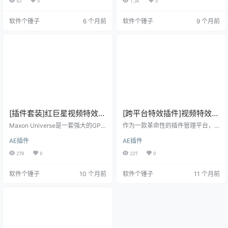
63
0
1.3k
0
能通过组合模糊层来渲染辉光效
制作带来了全新的创作可能性。 丰
果。 【核心功能】 快速制作逼真的
富的特效资源库 插件内置超过270
软件个锤子
6 个月前
软件个锤子
9 个月前
摄像机镜头模糊与虚焦效果。 渲染
种专业特效和3000多个精心设计的
速度快，支持多种参数调整。 可通
预设，涵盖各种视觉风格需求。配
过组合模糊层来渲染辉光效果。 支
备强大的特效和转场生成器，让创
持四种模糊类型：十六变形、十二
作者能够快速实现复杂的视觉效
变形、正八边形及正六边形。 【插
果。更重要的是，插件集成了获得
件兼容性】 ✅ 支持系统：Win/…
奥斯卡奖项的Mocha跟踪与遮罩技
术，确保特效与画面的…
[插件套装]红巨星视频特效插
[跨平台特效插件]视频特效处
件套装 Maxon Universe
理插件套装 FxFactory Pro
Maxon Universe是一套强大的GPU
作为一款革命性的插件管理平台，F
Win2026.0.0 /
加速插件集合，专为视频创作者设
Mac8.0.24.8312【软件个锤
xFactory彻底改变了视频后期制作
AE插件
AE插件
计，能够快速实现各种专业级视觉
的工作流程。它为Final Cut Pro、P
Mac2025.3.3【软件个锤子
子·R4165】
效果和流畅转场。 核心功能模块 创
remiere Pro等主流剪辑软件带来了
278
0
227
0
·R4170】
意生成器 内置丰富的内容生成工
无限创意可能。 核心功能优势 一站
具，可快速创建色彩渐变、动态图
式插件管理 轻松浏览、安装和管理
软件个锤子
10 个月前
软件个锤子
11 个月前
案和背景元素，完美适用于标题动
数百种专业特效插件，从基础调色
画、字幕设计等场景。 视觉特效库
到复杂3D动画应有尽有。告别繁琐
提供包括模糊、扭曲、变形、噪波
的插件安装过程，所有操作在一个
等在内的多样化特效，让您的视频
界面完成。 实时预览效果 特效调整
画面更具表现力和专业质感。 专业
即时可见，无需反复渲染测试。这
文字工具 强大的文本编辑系统支持
个革命性的功能让创意…
多种排版样式…