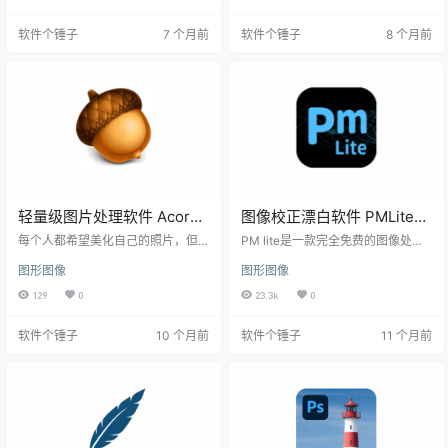
加文字或水印。操作超简单，直接
果和转场，能够帮助用户优化图像
拖拽鼠标就能搞定，省时又省力！
的色彩、对比度、清晰度等方面，
软件个锤子
7 个月前
软件个锤子
8 个月前
核心功能一网打尽 这款软件主打批
同时还可以添加各种特殊效果，如
量处理，无论是转换格式还是重命
光晕、模糊、扭曲、波纹等。 强大
名文件，都能一次性搞定。支持的
的视觉效果和转场 Boris FX Sapphir
格式超多，包括JPEG、BMP、GI
e for PS/LR提供了一系列强大的视
F、PNG、TIFF和JPEG2000，基
觉效果和…
本覆盖了常用图片类型。 …
轻量级图片处理软件 Acorn
图像校正漂白软件 PMLite
Mac8.2.0【软件个锤子
v1.2.2.2 免费版【软件个锤
每个人都希望美化自己的照片，但
PM lite是一款完全免费的图像处理
·R4459】
并非所有人都有时间或耐心去钻研
子·R3216】
软件，专为需要快速优化图片质量
图形图像
图形图像
那些复杂又昂贵的编辑软件。这就
的用户设计。它提供： 专业的图像
是我们开发Acorn的原因！用它，你
漂白和校正功能 简洁直观的用户界
129
0
23.3k
0
可以轻松在数字图片上添加文字和
面 丰富的图像处理选项 高效的处理
形状，将多张照片融合成精美的拼
速度 核心功能 智能图像预处理 提供
软件个锤子
10 个月前
软件个锤子
11 个月前
贴，利用图层修饰最爱图像，甚至
7种不同的预处理模式，为后续处理
从零开始创作全新作品。所有这一
打下良好基础 专业漂白处理 采用3
切，Acorn都能帮你搞定！ Acorn 7
种先进算法，让您的图片焕然一新
带来了哪些新惊喜？ 最新版本Acor
透视校正 支持A4、A5规格化输出，
n 7引入了一系列强大功能： 通用二
轻松校正倾斜图片 特色功能 智能边
进制代码：原生支持Intel和Appl…
缘裁切 可保留白边或完全裁切，…