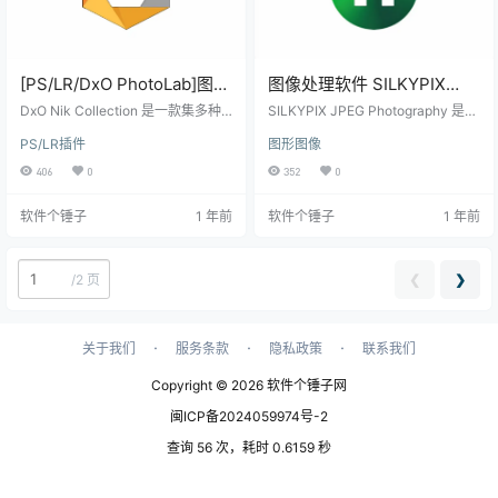
[PS/LR/DxO PhotoLab]图像
图像处理软件 SILKYPIX
处理创意插件 DxO Nik
JPEG Photography
DxO Nik Collection 是一款集多种
SILKYPIX JPEG Photography 是一
Collection v7.0.401 【软件
图像处理功能于一身的强大插件套
v12.2.3.2 【软件个锤子
款功能强大的图像处理软件，支持
PS/LR插件
图形图像
件。它与VSCO和Exposure一起被
来自数码相机、手机及其他设备拍
个锤子·R2378】
·R2583】
称为最强大的图像后期滤镜工具之
摄的照片编辑。它提供了一系列专
406
0
352
0
一，适合摄影师在后期处理中使
业级的编辑功能，如调整图像清晰
用。DxO Nik Collection 提供了全
度、曝光、白平衡、颜色平衡、饱
软件个锤子
1 年前
软件个锤子
1 年前
面的处理功能，包括颜色匹配、降
和度、锐化以及降噪等。软件界面
噪、HDR高动态成像、黑白照片处
设计简洁，符合用户的操作习惯，
理、锐化等。它能够与 PhotoShop
使得照片编辑变得更加轻松高效。
和 Lightroom 等图像编辑软件无缝
一键自动调整，提升编辑效率 最新
❮
❯
/
2 页
配合使用，帮助用户提升创意…
版本新增了自动调整按钮，可同时
优化曝光、白平衡和水平校正，让
照片编辑更…
·
·
·
关于我们
服务条款
隐私政策
联系我们
Copyright © 2026
软件个锤子网
闽ICP备2024059974号-2
查询 56 次，耗时 0.6159 秒