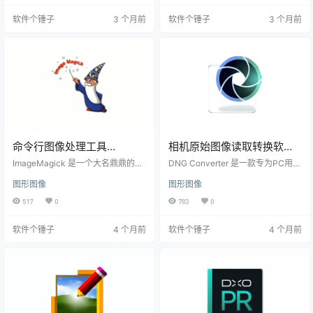
具：提供脸型、肤质调整和细致的
持 Apple Pencil 和触控条等多种输
软件个锤子
3 个月前
软件个锤子
3 个月前
面部特征编辑，让你的肌肤在镜头
入方式，使得用户可以快速高效地
下完美呈现。 多样化的美妆选项：
进行图像编辑工作。 丰富的功能，
应用内置多种时尚妆容，一键即可
适合个人和专业用户 Pixelmator Pr
实现专业化妆效果。 自动背景替
o 支持多种文件格式，包括 PSD、J
换：利用先进的AI技术，轻松更换照
PEG、PNG、TIFF…
片背景，增添图片的创意与趣味。
图像清晰化：改善图片质量…
命令行图像处理工具
相机原始图像读取转换软件
ImageMagick v7.1.2-16 【软
Adobe DNG Converter 完
ImageMagick 是一个大名鼎鼎的开
DNG Converter 是一款专为PC用户
件个锤子·R4756】
源图像处理工具包，它里面包含了
全免费版 Win18.2.1 /
设计的图像读取和转换工具，简单
图形图像
图形图像
一大堆可以通过命令行来操作的图
来说，它能将相机生成的原始文件
Mac17.5.1【软件个锤子
像处理工具。简单来说，它就像一
格式（RAW）转成可读的DNG格
517
0
783
0
·R1398】
个没有图形界面的“Photoshop”，全
式。不仅如此，这款软件还能帮助
靠输入命令来干活。它能读取、编
优化图像质量，并保留所有调整的
软件个锤子
4 个月前
软件个锤子
4 个月前
辑和保存非常多种类的图片文件，
可恢复性功能，让你的照片后期处
比如我们常见的 JPEG、GIF、PN
理更随心所欲。这款由Adobe推出
G，还有像 PSD（Photoshop文
的工具完全免费，用户可以放心下
件）、PDF 文档等等，支持的格式
载使用。 简单直观的界面，快速完
多得超乎你想象。 它到底能干什
成转换 DNG Converter 拥有简洁明
么？六大核心功能解析 别…
了的界面设计，所有功能都清晰地…