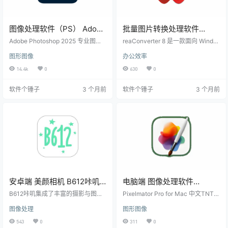
图像处理软件（PS） Adobe
批量图片转换处理软件
Photoshop 2025 + Neural
reaConverter Pro v8.0.215
Adobe Photoshop 2025 专业图像
reaConverter 8 是一款面向 Windo
Filters Win27.6.0.11 /
处理与设计软件，集成 AI 绘画、智
| 软件个锤子 | R4749
ws 系统的专业级批量文件转换与处
图形图像
办公效率
能抠图、移去工具、天空替换等创
理工具。它的能力非常强大，支持
Mac2021 | 软件个锤子 |
意功能，支持图层编辑、修图合
超过 700 种不同类型的文件格式，
14.4k
0
630
0
R1030
成，Win/Mac 双平台。 ▲ Adobe P
包括常见的图像、矢量图、相机原
hotoshop 2025 软件主界面截图 修
始文件（RAW）、CAD图纸、PDF
软件个锤子
3 个月前
软件个锤子
3 个月前
图时最烦什么？反复抠图、删不掉
文档、Office文件，甚至还有医疗影
的路人、调色调到眼瞎 旅游照片里
像（DICOM）、地理信息系统（GI
背景全是陌生人，想保留自己但把
S）文件等等。它把格式转换、批量
后面的人去掉，以前要么用仿制图
编辑和自动化流程功能都集成在了
章一点点修补，要么干脆放弃。想
一起，在摄影、设计、工程、医疗
把一张照片…
影像这些专业领域…
安卓端 美颜相机 B612咔叽
电脑端 图像处理软件
v15.0.20 订阅版 | 软件个锤
Pixelmator Pro Mac3.8.0 |
B612咔叽集成了丰富的摄影与图像
Pixelmator Pro for Mac 中文TNT是
子 | R1383
处理工具，使其成为手机上的全能
软件个锤子 | R4049
一款 Mac 上的图像处理软件，拥有
图像处理
图形图像
美颜摄影应用。这款应用拥有直观
许多强大的功能，包括图层编辑、
的用户界面和广泛的功能，适合各
调整色彩、修剪、旋转、添加文本
543
0
311
0
类用户需求。 功能亮点 全面美颜工
和插入形状等。界面简洁易用，支