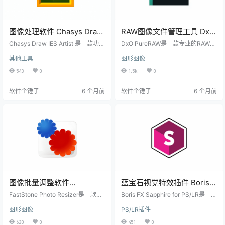
图像处理软件 Chasys Draw
RAW图像文件管理工具 DxO
IES Artist v5.38.1 免费开源
PureRAW Win5.7.0.12 /
Chasys Draw IES Artist 是一款功能
DxO PureRAW是一款专业的RAW图
【软件个锤子·R4840】
强大、容易上手而且还完全免费的
Mac3.9.0 Build 33【软件个
像处理工具，能有效解决照片中的
其他工具
图形图像
图像处理软件。它支持多种绘图和
马赛克、变形、渐晕、噪点、色差
锤子·R3222】
编辑功能、丰富的滤镜效果、批量
和清晰度不足等问题。相比Photosh
543
0
1.5k
0
处理以及多种文件格式，让你能轻
op和Lightroom，它提供了更专业的
松创建出高质量的图形和艺术作
RAW处理功能。 核心功能 彻底消除
软件个锤子
6 个月前
软件个锤子
6 个月前
品。不管是专业设计师还是刚入门
相机产生的寄生噪点纹理 支持放大
的新手，都能从它这里得到帮助。
对比处理前后的效果差异 自动校正
在图像处理这个领域，一款功能强
镜头光学缺陷 将RAW照片转换为JP
大又好用的软件，确实是每个设计
EG或DNG格式 按日期或文件名排序
师和摄影爱好者的必备工具。在那
管理照片 一键添加/移除待处理图像
么多选择里，Chasys Draw IES A…
轻松将RA…
图像批量调整软件
蓝宝石视觉特效插件 Boris
FastStone Photo Resizer
FX Sapphire for PS/LR
FastStone Photo Resizer是一款超
Boris FX Sapphire for PS/LR是一款
v4.5 汉化【软件个锤子
实用的图像处理工具，能帮你批量
Win2026.0.1 /
专为Adobe Photoshop和Lightroom
图形图像
PS/LR插件
转换、重命名、调整大小、裁剪、
软件设计的高质量图像处理插件。
·R4392】
Mac2025.51【软件个锤子
旋转图片，还能调整色彩深度、添
它提供了超过270个高质量的视觉效
620
0
451
0
·R4054】