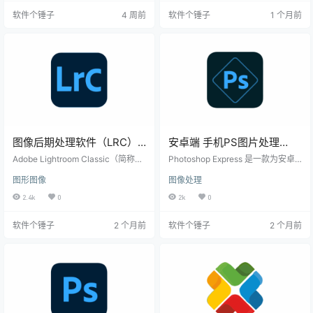
来了诸多全新功能，尤其是基于AI技
能化工具：整合多种智能工具，通
软件个锤子
4 周前
软件个锤子
1 个月前
术的增强功能，为后期制作提供了
过智能算法自动优化拍照和照片编
强大支持。无论你是专业摄影师还
辑过程。 创建AI虚拟化身：利用深
是摄影爱好者，Adobe Camera Ra
度学习技术，一键从自拍生成三维
w 都是你不可或缺的利器。 Adobe
虚拟化身，适用于社交或游戏。 AI
Camera Raw 2024 功能亮点 AI
风格转换：自动将照片转换为多种
增…
艺术风格，如油画或卡通风格。 AI
照相馆体验：提供多…
图像后期处理软件（LRC）
安卓端 手机PS图片处理
Adobe Lightroom Classic
Adobe Photoshop Express
Adobe Lightroom Classic（简称LR
Photoshop Express 是一款为安卓
2026 Win15.3.1.1 /
C）凭借全新的功能和技术，再次引
v18.1.33 b2000 | 软件个锤
用户设计的图片编辑应用，它将复
图形图像
图像处理
领摄影后期处理领域。这一版本不
杂的图像处理功能简化，让用户能
Mac14.5.0.4 | 软件个锤子 |
子 | R1208
仅延续了Lightroom系列的直观操作
够在移动设备上也能享受专业级的
2.4k
0
2k
0
R1029
和强大性能，还通过AI技术、流程优
图片编辑体验。 主要功能 Photosho
化和创意工具的全面提升，为摄影
p Express提供多种工具和效果，使
软件个锤子
2 个月前
软件个锤子
2 个月前
师和设计师提供了更高效的工作体
得图片编辑既简单又有趣： 多样化
验和更丰富的创作可能性。 一、AI
滤镜：内含数百种滤镜，每一种都
技术：编辑效率的跃升 Lightroom C
能带来独特而自然的视觉效果。 场
lassic 将 AI 技术推向新高度，新增
景效果：包括漏光、散景、杂色等
“生成式移除”功能。通过先…
多种一键应用效果，让您的照片瞬
间充满艺术气息。 灵活裁剪…