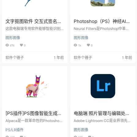
文字抠图软件 交互式签名提
Photoshop（PS）神经AI滤
取工具 v2.1 【软件个锤子
镜 Neural Filters 2025 离线
这款电脑端专用软件能够智能识别
Neural Filters是Photoshop中革命
·R4230】
并提取图片中的文字内容，是手写
安装版【软件个锤子
性的智能滤镜工作区，内置多个由A
图形图像
图形图像
签名，最终输出为透明背景的PNG
dobe Sensei AI技术驱动的高级滤镜
·R4229】
格式文件。 支持处理多种来源的签
工具。 这个创新功能让复杂的图像
676
0
1k
0
名图像： 纸质文件扫描或拍照生成
处理变得前所未有的简单，只需几
的JPEG/PNG/BMP等图像 PDF、W
次点击就能应用各种专业级效果。
软件个锤子
1 年前
软件个锤子
1 年前
ord等电子文档中的签名 各类软件平
核心优势 极简操作流程 告别繁琐的
台生成的签名数据 核心功能特点 智
参数调整，通过直观的滑块控制就
能识别技术 采用先进图像识别算
能快速获得理想效果。 非破坏性编
法，精准定位签名位置，即使存在
辑 所有修改都不会影响原始图像数
倾斜、重叠等情况也能准确识别。
据，随时可以返回调整或撤销操
批量处理能力 支持同时处理多个签
作。 智能内容生成…
名，通…
[PS插件]PS图像智能生成插
电脑端 照片管理与编辑处理
件 Alpaca v2.9.2 【软件个
软件 Adobe Photoshop
Alpaca是一款革命性的Photoshop
Adobe Lightroom CC是业界领先的
锤子·R4036】
生成插件，作为PS创成式AI的完美
Lightroom v8.3 【软件个锤
专业照片编辑管理软件，适合需要
PS/LR插件
图形图像
替代方案，它能为设计师提供多样
处理大量照片的摄影师。最新保留
子·R3272】
化的创意生成功能，大幅提升设计
了所有专业功能，让你免费享受价