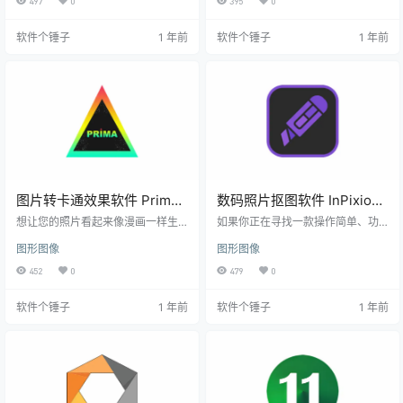
497
0
395
0
效率。 六大核心功能 1. 智能图像风
值不菲的修图体验。 六大核心功能
格转换 通过深度学习海量图像数
无损编辑技术 所有编辑操作都不会
软件个锤子
1 年前
软件个锤子
1 年前
据，Alpaca可以一键将普通照片转
修改原片，随时可以还原到原始状
换为各种艺术风格，如油画、素
态 专业RAW处理 完美支持各品牌相
描、水彩等效果，为作品增添独特
机RAW格式，发挥照片最大潜力 批
艺术气息。 2. 炫酷文本效果生成 告
量处理效率 一键同步编辑设置到多
别繁琐的文字效果制作流程，Alpac
张照片，大幅提升工作效率 智能照
a能快速生成包括3D立体字…
片管理 通过星级评分、颜色标签
等…
图片转卡通效果软件 Prima
数码照片抠图软件 InPixio
Cartoonizer v5.4.4 【软件
Photo Cutter
想让您的照片看起来像漫画一样生
如果你正在寻找一款操作简单、功
个锤子·R2995】
动吗？Prima Cartoonizer 就是您所
v10.5.8105.27930 【软件个
能强大的照片剪切软件，那InPixio
图形图像
图形图像
需要的工具！这款强大的图像处理
Photo Cutter绝对值得一试！它拥有
锤子·R2910】
软件能快速将任何图片转化为卡通
一个简洁又高效的界面，帮你轻松
452
0
479
0
风格，操作简单，即使没有图像处
实现照片的裁剪、剪切、调整大
理经验的用户也能轻松上手。 一键
小、去除多余物体、保存剪切区
软件个锤子
1 年前
软件个锤子
1 年前
转换，简便操作 使用Prima Cartoon
域、添加背景，甚至还能快速制作
izer，只需点击一个按钮，您的照片
照片蒙太奇，全部过程不损失图片
就会立刻转变成卡通风格。它的简
的原始清晰度。 一键剪切，细节满
洁界面让整个过程变得非常直观，
分 InPixio Photo Cutter内置了强大
您无需掌握复杂的图像处理技巧，
的图像剪切算法，即使是发丝这种
轻松几步便能完成卡通化效果…
细微的边缘也能精准处理，…