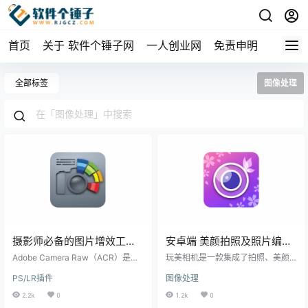
首页
关于 软件个锤子网
一人创业网
免责申明
全部标签
图像处理
摄影师必备的图片增效工具
安卓端 美颜拍照及照片编辑
Adobe Camera Raw 免费版
软件 玩美相机
Adobe Camera Raw（ACR）是一
玩美相机是一款集成了拍照、美颜
Win18.4.1 / Mac17.4.2 | 软件
款深受专业摄影师和摄影爱好者喜
YouCamPerfect v6.18.2 |
和照片编辑功能的安卓应用，使用
PS/LR插件
图像处理
爱的图像处理软件，专为调整和优
先进的AI技术，无论是日常使用还是
个锤子 | R1017
软件个锤子 | R1264
化数码照片而设计。随着不断的升
专业摄影，都能帮助您轻松捕捉并
2.2k
0
1.2k
0
级改进，ACR 2024 版本为用户带
创造精美瞬间。 功能全面介绍 AI智