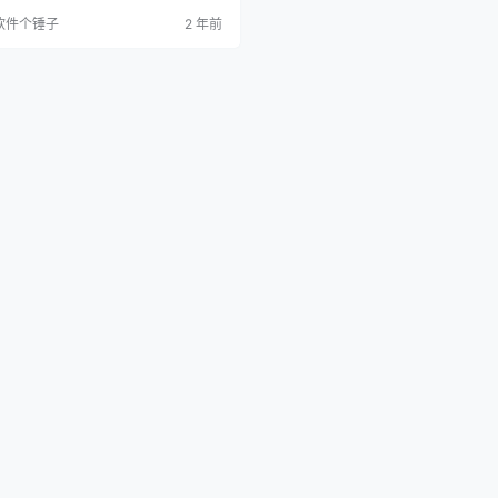
 主要功能 内置先进 AI 模型：由于集
软件个锤子
2 年前
进的 AI 模型，安装包体积超过 200
，无需额外下载任何组件即可直接使
硬件兼容性：需要兼容 Vulkan 的显卡
证软件运行流畅及最大化性能表现。 跨
持：支持 Windo…