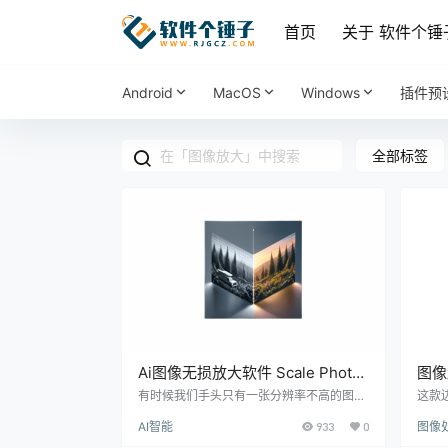
首页
关于 软件个锤
Android
MacOS
Windows
插件预
全部标签
Ai图像无损放大软件 Scale Photo
图像
Up v2.0.12 英文安装版【软件个锤
v1.
有时候我们手头只有一张分辨率不高的图
这款边
片，但又需要把它放大使用，普通放大往往
图像
子·R4816】
AI智能
933
0
图像
会变得模糊。Scale Photo Up就是专门解决
户设
这个问题的工具。它是一款功能强大的图像
立即