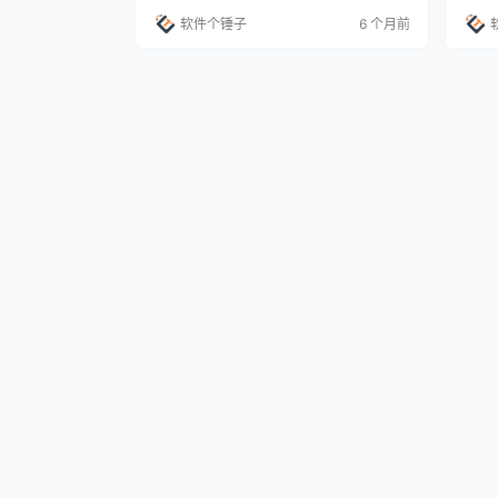
放大软件，核心目标就是帮你快速、高质量
处理。
软件个锤子
6 个月前
地放大图片。 它里面用上了先进的图像处理
成了先
算法，能够在把图片尺寸变大的同时，尽可
MB
能地保持图片原有的清晰度和丰富的细节，
用。 
让放大后的效果看起来更自然。 核心功能：
以保
高质量放大，操作简单 这款软件在易用性和
平台支
功…