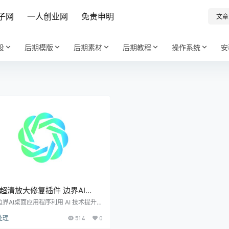
子网
一人创业网
免责申明
文章
设
后期模版
后期素材
后期教程
操作系统
安
超清放大修复插件 边界AI
0.0 免费开源 Win/Mac/Android
界AI桌面应用程序利用 AI 技术提升
分辨率，专为需要超级分辨率功能的用
处理
514
0
计。此工具完全免费，无需联网，即可
使用，便于用户在任何环境下进行图像