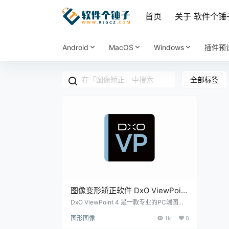
首页
关于 软件个锤
Android
MacOS
Windows
插件预
全部标签
图像变形矫正软件 DxO ViewPoint
Win5.80.591 /
DxO ViewPoint 4 是一款专业的PC端图像
校正软件，它擅长处理各种图像畸变，使设
Mac4.15.0.294【软件个锤子
图形图像
1k
0
计师和摄影师能够高效地修正扭曲的图像，
·R1619】
恢复其原始美感。 功能强大，操作简便 这