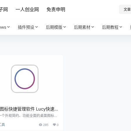
子网
一人创业网
免责申明
文章
ows
插件预设
后期模版
后期素材
后期教程
图标快捷管理软件 Lucy快速
v1.8.5 免费纯洁版
一个外观简约、功能全面的桌面图标管
？那么你可能会喜欢Lucy快速启动！
工具
285
0
一款由原音速启动和Lily用户开发的工
旨在提供一个直观、高效的桌面管理体