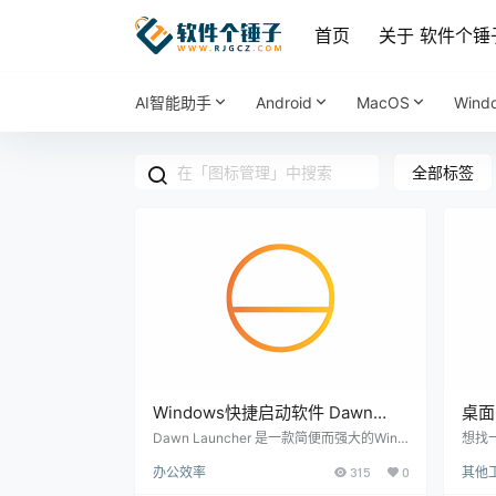
首页
关于 软件个锤
AI智能助手
Android
MacOS
Wind
全部标签
Windows快捷启动软件 Dawn
桌面
Launcher v1.5.2 【软件个锤子
启动 
Dawn Launcher 是一款简便而强大的Wind
想找
ows快捷启动工具，功能类似音速启动。这
理器
·R1285】
办公效率
315
0
其他
款软件是根据音速启动的灵感开发而成，能
这是
够帮助用户在任务栏中快速启动程序、文件
具，