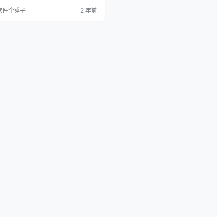
产品特点 Lucy快速启动主打的是其简
软件个锤子
2 年前
。它不依赖网络，不修改注册表，甚至
选择不在启动时自动运行，确保用户的
体验清爽无广告。软件使用C++构建，
于网易云信NIM_Duilib，数据则存储
lite3本地数据库。 核心…