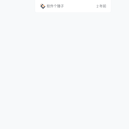
处入手，又怎么样才能符合论文要求，所
软件个锤子
2 年前
以，很多人都采用了网上借鉴的方式。 写一
篇论文不仅要有实质的内容，更要与其他文
章区分开来。 毕竟极高的相似度很有可能会
被认定为抄袭或是伪原创，那就得不偿失
了。 网上有着很多查重工具，但大多都有很
多限制。有的限制查…