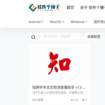
首页
关于 软件个锤
Android
MacOS
Windows
插件预
全部标签
知网学术论文检测查重助手 v1.5 免
费版
对于已经上大学的学生来说，不管是心甘情
愿，还是千不想、万不愿，都要掌握一个技
办公效率
290
0
能，那就是——写论文。 对于很多学生来
说，初次写论文都会很茫然，不知道该从何