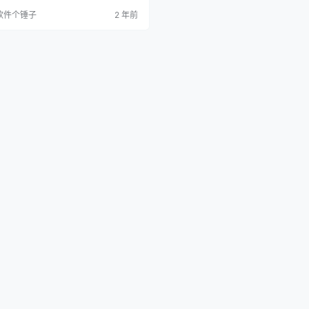
磁盘映像、游戏存档等多媒体文件。该
软件个锤子
2 年前
 Jared Breland 的 UniExtract 原
发，并作为其非官方的更新和扩展版
为用户提供了更全面的功能。 核心功能
超过500种文件类型：此版…