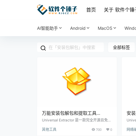
首页
关于 软件个锤
AI智能助手
Android
MacOS
Wind
全部标签
万能安装包解包和提取工具
安装
Universal Extractor v2.0.0 RC4
Univ
Universal Extractor 是一款完全开源且免费
Univ
的解包工具，专为从各种类型的存档或安装
解压
免费版【软件个锤子·R2437】
其他工具
700
0
网络
包中提取文件而设计。例如，ZIP、RAR 等
装文
压缩文件，自解压的 EXE 文件，甚至是各
文件，