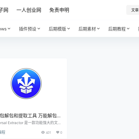
子网
一人创业网
免责申明
文章
ows
插件预设
后期模版
后期素材
后期教程
包解包和提取工具 万能解包
ersal Extractor v1.6.1.2035
ersal Extractor 是一款功能强大的文件
工具，旨在处理各种类型的压缩包和安
编程
401
0
件。它支持的格式不局限于传统的压缩
例如 .zip 和 .rar，还包括软件安装程