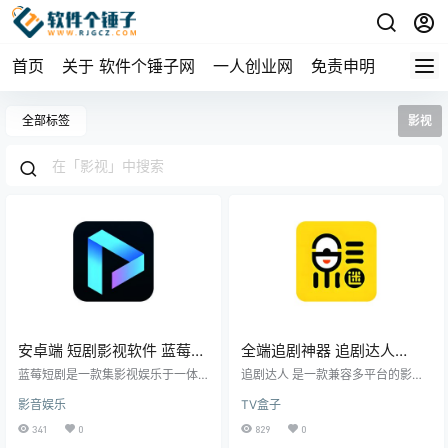
首页
关于 软件个锤子网
一人创业网
免责申明
全部标签
影视
安卓端 短剧影视软件 蓝莓短
全端追剧神器 追剧达人
剧 v1.7 免费版
v3.1.6
蓝莓短剧是一款集影视娱乐于一体
追剧达人 是一款兼容多平台的影视
的手机应用，支持安卓和苹果系
应用，支持Android、iOS、TV端以
影音娱乐
TV盒子
统，提供短剧、电影、动漫等多种
及网页端，提供了丰富的1080P高
格式的视频资源，包括热门的穿
清蓝光影视资源。用户可享受下载
341
0
829
0
越、重生、历史剧等，同时还包括
和投屏功能，全无广告打扰，确保