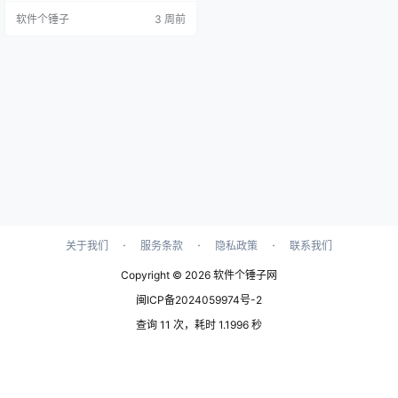
睐有加，其实力可见一斑。它甚至
软件个锤子
3 周前
被一些用户誉为RAW格式处理的佼
佼者。百闻不如一见，让我们通过
实际效果来感受它的魅力吧！ Capt
ure One的核心功能： 精准色彩配
置：为超过500种相机型号定制色彩
配置文件，确保色彩的精确呈现。 R
AW文…
·
·
·
关于我们
服务条款
隐私政策
联系我们
Copyright © 2026
软件个锤子网
闽ICP备2024059974号-2
查询 11 次，耗时 1.1996 秒