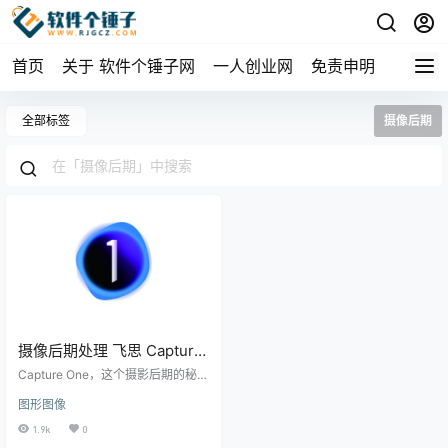
首页
关于 软件个锤子网
一人创业网
免责申明
全部标签
摄像后期
摄像后期处理 飞思 Capture
One Enterprise
Capture One，这个摄影后期的秘密
Win16.8.4.3645 /
武器，正以其强悍的图像处理能
图形图像
力，帮助摄影师们快速打造出具有
Mac16.6.6.9 | 软件个锤子 |
电影质感的大片。无论是独立摄影
1.9k
0
R1310
师还是专业影楼，都对这款工具青