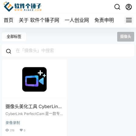
首页
关于 软件个锤子网
一人创业网
免责申明
全部标签
摄像头
摄像头美化工具 CyberLink
PerfectCam v2.3.7721.0
CyberLink PerfectCam 是一款专为
高质量视频通话设计的全方位工
录像录制
具，适用于电脑端。通过面部美
化、背景处理、色彩调整和趣味特
378
0
效等功能，PerfectCam 为用户带来