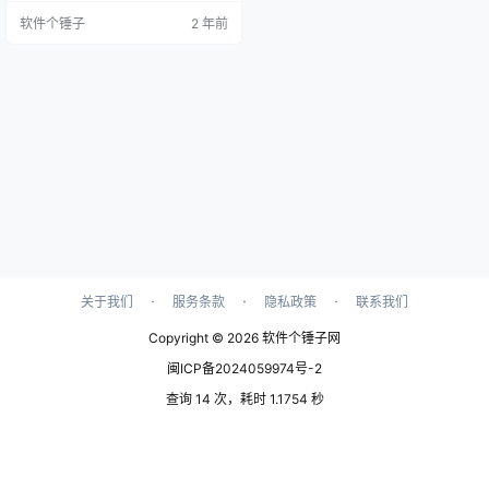
既专业又有创意的视频体验。不论
软件个锤子
2 年前
是商务会议还是与朋友的虚拟聚
会，PerfectCam 都能确保你以最佳
状态出现。 易用性 PerfectCam 的
界面设计友好，操作简便。用户只
需简单点击和设置，即可快速切换
不同的视频效果。…
·
·
·
关于我们
服务条款
隐私政策
联系我们
Copyright © 2026
软件个锤子网
闽ICP备2024059974号-2
查询 14 次，耗时 1.1754 秒