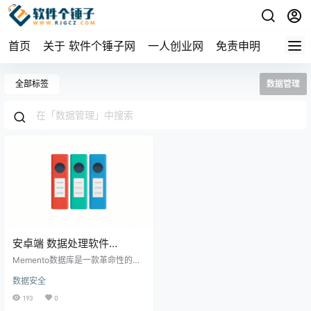
首页
关于 软件个锤子网
一人创业网
免责申明
全部标签
数据管理
安卓端 数据处理软件
Memento v5.6.3 【软件个
Memento数据库是一款革命性的数
锤子·R4367】
据管理工具，完美平衡了强大功能
数据安全
和易用性。无论您是想整理个人生
活还是管理企业数据，它都能完美
193
0
胜任。 个人生活管理神器 用一个Ap