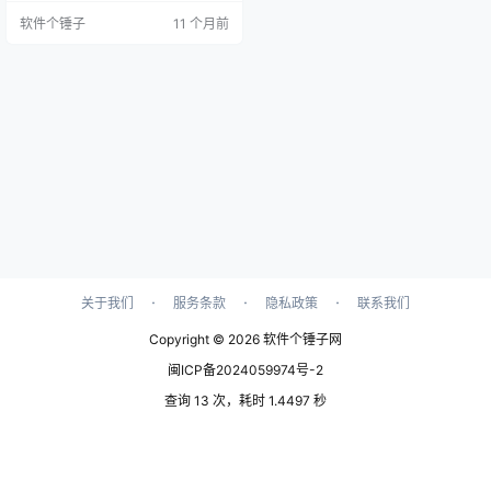
p替代数十个专用程序： ✓ 任务管
软件个锤子
11 个月前
理和目标追踪 ✓ 个人理财与消费记
录 ✓ 联系人管理与活动安排 ✓ 收藏
品管理（书籍、音乐、影音等） ✓
旅行规划与行程管理 ✓ 健康记录与
运动日志 数千种社区模板任您选
择，也可自由创建个性化模板。 企
业…
·
·
·
关于我们
服务条款
隐私政策
联系我们
Copyright © 2026
软件个锤子网
闽ICP备2024059974号-2
查询 13 次，耗时 1.4497 秒