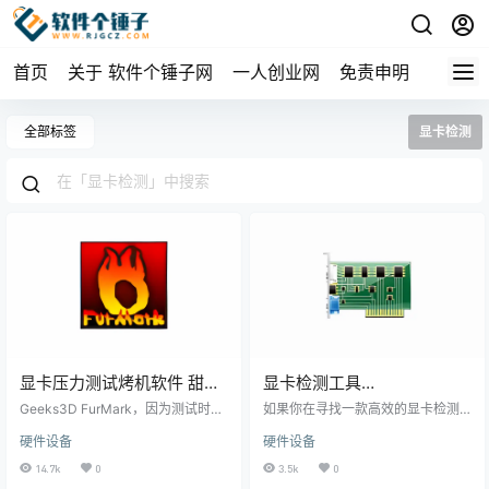
首页
关于 软件个锤子网
一人创业网
免责申明
全部标签
显卡检测
显卡压力测试烤机软件 甜甜
显卡检测工具
圈 Geeks3D FurMark
TechPowerUp GPU-Z
Geeks3D FurMark，因为测试时的
如果你在寻找一款高效的显卡检测
v1.39.3.0 / 2.9.0.0 汉化版
画面像一个甜甜圈，也被称为“甜甜
v2.68.0 汉化单文件版【软件
工具，TechPowerUp GPU-Z 是你
硬件设备
硬件设备
圈显卡测试工具”。它是一款强大的
的理想选择！这款知名的显卡识别
【软件个锤子·R2091】
个锤子·R1748】
GPU压力测试和OpenGL基准测试
软件，能够为你提供显卡和图形处
14.7k
0
3.5k
0
工具，专为PC端用户设计。无论是
理器的全面信息。GPU-Z 是一个的