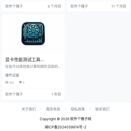
单显卡还是多显卡，FurMark都能全
单文件工具，无需安装，界面简洁
软件个锤子
9 个月前
软件个锤子
11 个月前
面进行显卡烤机测试，帮助用户了
直观。一旦启动，它会立即展示 GP
解显卡在高负载下的性能表现。 支
U 核心、运行频率、带宽等重要参
持多种显卡，适配灵活 FurMark 支
数。就像 CPU-Z 一样，GPU-Z 是
持多种显卡品牌，包括 NVIDIA GeF
每个硬件爱好者的必备工具，是在
orce、AMD Radeon 和 Int…
购买电脑时，它可以帮助你辨别显
卡的真伪，有效识别大部分伪造的…
显卡性能测试工具
StressTheGPU v1.04 繁体
在如今对高性能计算和图形渲染的
【软件个锤子·R2270】
需求日益增加的背景下，显卡的性
硬件设备
能测试成为了一个不可忽视的课
题。无论是游戏玩家、视频编辑
284
0
师，还是3D设计师，选择一款高效
且功能齐全的显卡性能测试工具变
软件个锤子
1 年前
得尤为重要。而在众多选择中，Stre
ssTheGPU凭借其强大的功能和简单
易用的设计，成为了专业用户的首
选。 软件概述 StressTheGPU是一
·
·
·
关于我们
服务条款
隐私政策
联系我们
款专为显卡性能评估设计的软件，
能够通过模拟极限的图形负载，全
Copyright © 2026
软件个锤子网
面测试显卡在极…
闽ICP备2024059974号-2