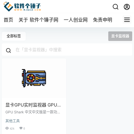
首页
关于 软件个锤子网
一人创业网
免责申明
全部标签
显卡监视器
显卡GPU实时监视器 GPU
Shark v0.32.0 汉化版
GPU Shark 中文中文版是一款功能
强大的GPU监控工具，专为帮助用
其他工具
户实时监测和管理计算机的图形处
理器（GPU）性能和温度而设计。
424
0
无论您是普通用户还是专业用户，