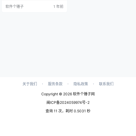
使用GPU Shark都能确保您的GPU
软件个锤子
1 年前
在最佳状态下运行，保持稳定性和
性能。 实时监测GPU性能与温度 G
PU Shark 提供了强大的实时监测功
能，能够显示GPU的使用率、温
度、时钟速度、电流等关键参数。
这些信息对于了解GPU的运行状…
·
·
·
关于我们
服务条款
隐私政策
联系我们
Copyright © 2026
软件个锤子网
闽ICP备2024059974号-2
查询 11 次，耗时 0.5031 秒