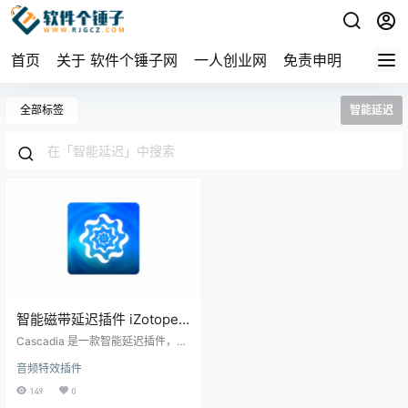
首页
关于 软件个锤子网
一人创业网
免责申明
全部标签
智能延迟
智能磁带延迟插件 iZotope
Cascadia Win1.1.0 /
Cascadia 是一款智能延迟插件，旨
Mac1.1.0【软件个锤子
在加强您的节奏并创建深沉的回
音频特效插件
声、紧凑的 slapback 和创意纹理。
·R2837】
通过简单的自适应解封，它能让乐
149
0
器和人声在混音中保持专注，同时