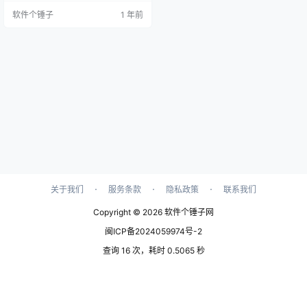
避免干扰。 核心特性 用于清混料的
软件个锤子
1 年前
智能延迟：使用节拍同步或基于时
间的延迟、乒乓和反向延迟模式、
复古音高漂移、宽度控制和可调节
的取消屏蔽部分来塑造您的空间。
告别冗长的插件链和乏味的路由。
自适应取消掩码：保持您的混合物
干净和专注，而…
·
·
·
关于我们
服务条款
隐私政策
联系我们
Copyright © 2026
软件个锤子网
闽ICP备2024059974号-2
查询 16 次，耗时 0.5065 秒