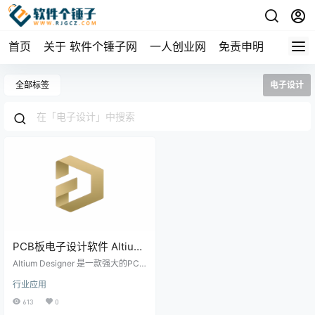
首页
关于 软件个锤子网
一人创业网
免责申明
全部标签
电子设计
PCB板电子设计软件 Altium
Designer Enterprise
Altium Designer 是一款强大的PC
Win25.8.1.00 /
端电子产品开发设计工具，由 Altiu
行业应用
m 公司开发。它将原理图设计、PC
Mac25.7.1.20【软件个锤子
B绘制、自动布线、电路仿真、信号
613
0
·R1107】
完整性分析以及设计输出等功能完