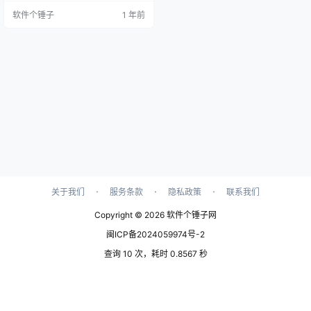
美结合，为设计师提供了一体化的
软件个锤子
1 年前
解决方案。这款软件涵盖了电子产
品开发所需的全部技术与功能，支
持板级、FPGA系统设计，嵌入式软
件开发及PCB布局、编辑与制造。
作为市场上应用广泛的电路板设计
工具，Altium Desig…
·
·
·
关于我们
服务条款
隐私政策
联系我们
Copyright © 2026
软件个锤子网
闽ICP备2024059974号-2
查询 10 次，耗时 0.8567 秒