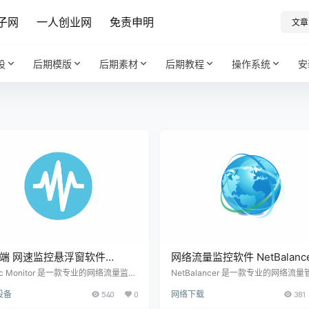
子网
一人创业网
免责申明
文章
设
后期模版
后期素材
后期教程
操作系统
安
端 网速监控悬浮窗软件
网络流量监控软件 NetBalanc
ffic Monitor v1.85 【软件个锤
v12.4.1.3834 【软件个锤子
ffic Monitor 是一款专业的网络流量监控
NetBalancer 是一款专业的网络流
，能够实时记录和分析计算机的网络使
具，适合需要详细监控或调整其网络
2520】
·R1469】
设备
540
0
网络下载
381
况。通过监测网络连接、上传下载速
用户。它提供了广泛的功能，包括对
并提供统计报告和警报通知，它帮助用
序的网络访问控制、速度限制以及彻