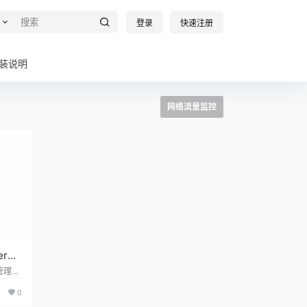
登录
快速注册
装说明
网络流量监控
er
量管理工
流量的
0
应用程
底的流