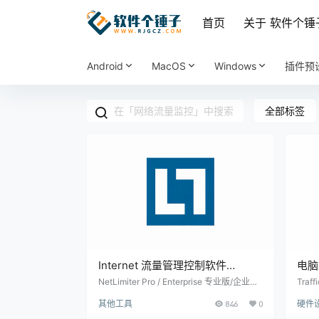
首页
关于 软件个锤
Android
MacOS
Windows
插件预
全部标签
Internet 流量管理控制软件
电脑
NetLimiter v5.3.25.0 Pro
Tra
NetLimiter Pro / Enterprise 专业版/企业版
Tra
是一款专为PC用户打造的互联网流量管理
工具
Enterprise v4.1.14 企业版【软件
子·R
其他工具
846
0
硬件
与控制工具。安装后，您可以通过直观的图
用情
个锤子·R1822】
表和表格，全面掌控电脑上所有的互联网流
度，