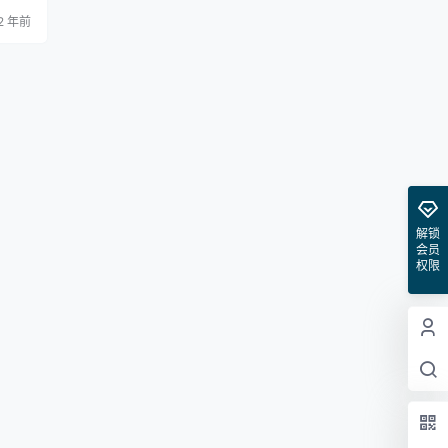
网络访
2 年前
户可
优先级
行和W
规则与过
确…
解锁
会员
权限