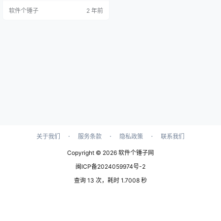
需要购买话费。此外，Skype 还提
软件个锤子
2 年前
供即时通讯、文件传输、视频会议
和语音邮件等多种便利功能。 为什
么选择 Skype? 作为知名的IP语音服
务和即时消息客户端，Skype 提供
了一系列强大的呼叫、视频、消息
和共享功能，支持多平台使用，是
W…
·
·
·
关于我们
服务条款
隐私政策
联系我们
Copyright © 2026
软件个锤子网
闽ICP备2024059974号-2
查询 13 次，耗时 1.7008 秒