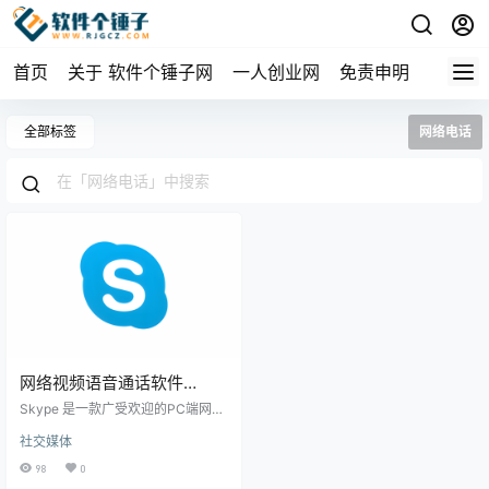
首页
关于 软件个锤子网
一人创业网
免责申明
全部标签
网络电话
网络视频语音通话软件
Skype v8.122.76.100 免费版
Skype 是一款广受欢迎的PC端网络
视频语音通话工具，允许用户通过
社交媒体
互联网协议进行语音通话。Skype
用户间的电话和视频通话完全免
98
0
费。对于拨打固定电话和手机，则