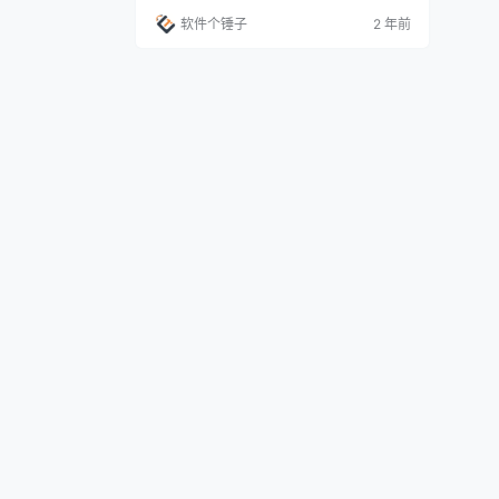
点 自由添加任务：用户界面一开始是空白
软件个锤子
2 年前
的，您可以按需添加无限数量的任务。简单
地点击“添加软件”即可。 定时精确控制：您
可以为每个软件自定义设置其启动和关闭的
时间。如果选择不关闭，可勾选相应选项以
持续运行。 直观的操作界面：只需指定软件
的.e…