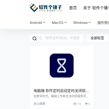
首页
关于 软件个锤
Android
MacOS
Windows
插件预
全部标签
电脑端 软件定时启动定时关闭软件
单文件版
在数字时代，确保工作和生活中的程序可以
自动运行至关重要。介绍这款免费且无需安
办公效率
11k
0
装的Windows定时启动/关闭软件工具，它
让自动化任务变得轻松而高效。 软件功能亮